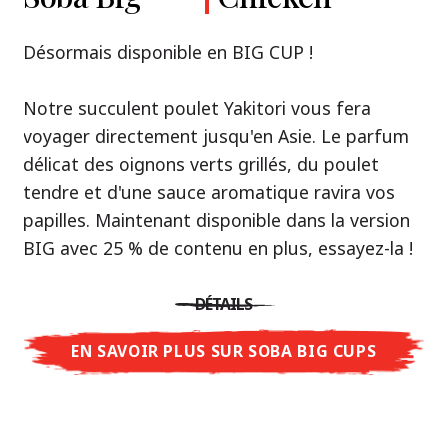
Premium
& Tonkotsu
Notre recommandation: découvrez le goût de
Désormais disponible en BIG CUP !
la Thaïlande avec le poulet rôti thaï Nissin
Nouveau : Shoyu Yuzu, Spicy Miso & Tonkotsu !
Ramen !
Notre succulent poulet Yakitori vous fera
voyager directement jusqu'en Asie. Le parfum
Trois univers de saveurs, un seul objectif : le
Une soupe ramen qui, comme la cuisine
délicat des oignons verts grillés, du poulet
vrai ramen de niveau restaurant – sans le
thaïlandaise elle-même, est synonyme
tendre et d'une sauce aromatique ravira vos
restaurant.
d'équilibre parfait et d'harmonie gustative.
papilles. Maintenant disponible dans la version
Avec Nissin Ramen Premium, découvrez le
La saveur de poulet caramélisé combinée aux
BIG avec 25 % de contenu en plus, essayez-la !
plaisir du ramen japonais comme jamais
arômes d'ail rôti font de cette soupe une
auparavant : acidulé et savoureux avec Shoyu
expérience gustative asiatique authentique.
DÉTAILS
Yuzu, épicé et relevé avec Spicy Miso, ou
crémeux et gourmand avec Tonkotsu. Le goût
EN SAVOIR PLUS SUR SOBA BIG CUPS
DÉTAILS
authentique du restaurant – à savourer chez
vous !
EN SAVOIR PLUS SUR NISSIN RAMEN