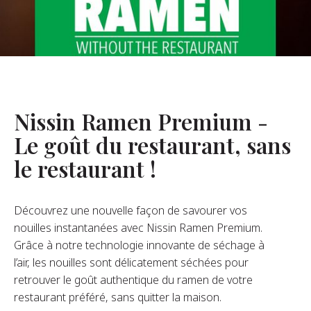
opos De Nous
re Fondateur
tre Histoire
s De L’entreprise
Nissin Ramen Premium -
Durabilité
Le goût du restaurant, sans
le restaurant !
FAQ
Découvrez une nouvelle façon de savourer vos
Contact
nouilles instantanées avec Nissin Ramen Premium.
Grâce à notre technologie innovante de séchage à
l’air, les nouilles sont délicatement séchées pour
retrouver le goût authentique du ramen de votre
restaurant préféré, sans quitter la maison.