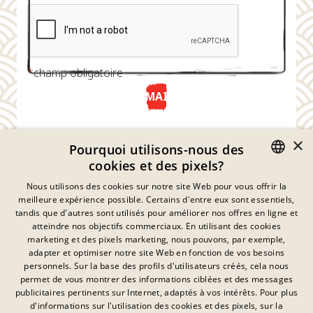
*
champ obligatoire
ENVOYER MAINTENANT
×
Pourquoi utilisons-nous des
cookies et des pixels?
GERMAN
Nous utilisons des cookies sur notre site Web pour vous offrir la
meilleure expérience possible. Certains d'entre eux sont essentiels,
ENGLISH
tandis que d'autres sont utilisés pour améliorer nos offres en ligne et
atteindre nos objectifs commerciaux. En utilisant des cookies
FRENCH
marketing et des pixels marketing, nous pouvons, par exemple,
Déclaration De Confidentialité
adapter et optimiser notre site Web en fonction de vos besoins
DANISH
personnels. Sur la base des profils d'utilisateurs créés, cela nous
Empreinte
SWEDISH
permet de vous montrer des informations ciblées et des messages
Mentions Légales
publicitaires pertinents sur Internet, adaptés à vos intérêts. Pour plus
Contact
HUNGARIAN
d'informations sur l'utilisation des cookies et des pixels, sur la