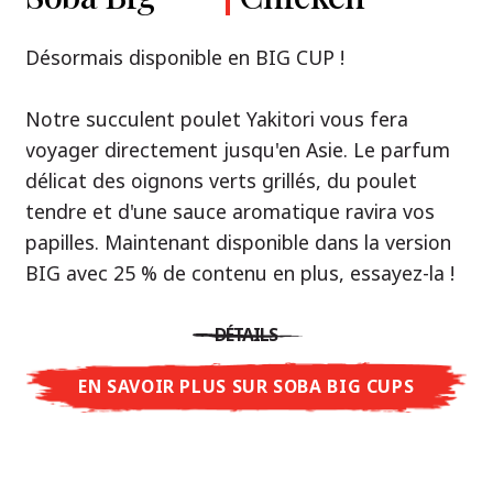
Premium
& Tonkotsu
Notre recommandation: découvrez le goût de
Désormais disponible en BIG CUP !
la Thaïlande avec le poulet rôti thaï Nissin
Nouveau : Shoyu Yuzu, Spicy Miso & Tonkotsu !
Ramen !
Notre succulent poulet Yakitori vous fera
voyager directement jusqu'en Asie. Le parfum
Trois univers de saveurs, un seul objectif : le
Une soupe ramen qui, comme la cuisine
délicat des oignons verts grillés, du poulet
vrai ramen de niveau restaurant – sans le
thaïlandaise elle-même, est synonyme
tendre et d'une sauce aromatique ravira vos
restaurant.
d'équilibre parfait et d'harmonie gustative.
papilles. Maintenant disponible dans la version
Avec Nissin Ramen Premium, découvrez le
La saveur de poulet caramélisé combinée aux
BIG avec 25 % de contenu en plus, essayez-la !
plaisir du ramen japonais comme jamais
arômes d'ail rôti font de cette soupe une
auparavant : acidulé et savoureux avec Shoyu
expérience gustative asiatique authentique.
DÉTAILS
Yuzu, épicé et relevé avec Spicy Miso, ou
crémeux et gourmand avec Tonkotsu. Le goût
EN SAVOIR PLUS SUR SOBA BIG CUPS
DÉTAILS
authentique du restaurant – à savourer chez
vous !
EN SAVOIR PLUS SUR NISSIN RAMEN