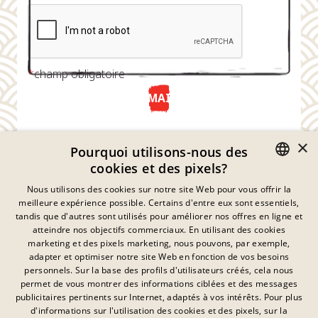
*
champ obligatoire
ENVOYER MAINTENANT
×
Pourquoi utilisons-nous des
cookies et des pixels?
GERMAN
Nous utilisons des cookies sur notre site Web pour vous offrir la
meilleure expérience possible. Certains d'entre eux sont essentiels,
ENGLISH
tandis que d'autres sont utilisés pour améliorer nos offres en ligne et
atteindre nos objectifs commerciaux. En utilisant des cookies
FRENCH
marketing et des pixels marketing, nous pouvons, par exemple,
Déclaration De Confidentialité
adapter et optimiser notre site Web en fonction de vos besoins
DANISH
personnels. Sur la base des profils d'utilisateurs créés, cela nous
Empreinte
SWEDISH
permet de vous montrer des informations ciblées et des messages
Mentions Légales
publicitaires pertinents sur Internet, adaptés à vos intérêts. Pour plus
Contact
HUNGARIAN
d'informations sur l'utilisation des cookies et des pixels, sur la