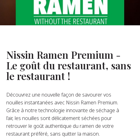
opos De Nous
re Fondateur
tre Histoire
s De L’entreprise
Nissin Ramen Premium -
Durabilité
Le goût du restaurant, sans
le restaurant !
FAQ
Découvrez une nouvelle façon de savourer vos
Contact
nouilles instantanées avec Nissin Ramen Premium.
Grâce à notre technologie innovante de séchage à
l’air, les nouilles sont délicatement séchées pour
retrouver le goût authentique du ramen de votre
restaurant préféré, sans quitter la maison.