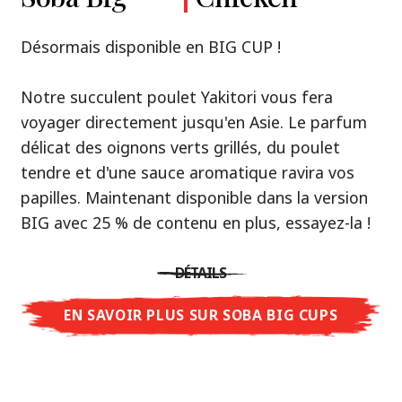
Premium
& Tonkotsu
Notre recommandation: découvrez le goût de
Désormais disponible en BIG CUP !
la Thaïlande avec le poulet rôti thaï Nissin
Nouveau : Shoyu Yuzu, Spicy Miso & Tonkotsu !
Ramen !
Notre succulent poulet Yakitori vous fera
voyager directement jusqu'en Asie. Le parfum
Trois univers de saveurs, un seul objectif : le
Une soupe ramen qui, comme la cuisine
délicat des oignons verts grillés, du poulet
vrai ramen de niveau restaurant – sans le
thaïlandaise elle-même, est synonyme
tendre et d'une sauce aromatique ravira vos
restaurant.
d'équilibre parfait et d'harmonie gustative.
papilles. Maintenant disponible dans la version
Avec Nissin Ramen Premium, découvrez le
La saveur de poulet caramélisé combinée aux
BIG avec 25 % de contenu en plus, essayez-la !
plaisir du ramen japonais comme jamais
arômes d'ail rôti font de cette soupe une
auparavant : acidulé et savoureux avec Shoyu
expérience gustative asiatique authentique.
DÉTAILS
Yuzu, épicé et relevé avec Spicy Miso, ou
crémeux et gourmand avec Tonkotsu. Le goût
EN SAVOIR PLUS SUR SOBA BIG CUPS
DÉTAILS
authentique du restaurant – à savourer chez
vous !
EN SAVOIR PLUS SUR NISSIN RAMEN