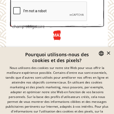
*
champ obligatoire
ENVOYER MAINTENANT
×
Pourquoi utilisons-nous des
cookies et des pixels?
GERMAN
Nous utilisons des cookies sur notre site Web pour vous offrir la
meilleure expérience possible. Certains d'entre eux sont essentiels,
ENGLISH
tandis que d'autres sont utilisés pour améliorer nos offres en ligne et
atteindre nos objectifs commerciaux. En utilisant des cookies
FRENCH
marketing et des pixels marketing, nous pouvons, par exemple,
Déclaration De Confidentialité
adapter et optimiser notre site Web en fonction de vos besoins
DANISH
personnels. Sur la base des profils d'utilisateurs créés, cela nous
Empreinte
SWEDISH
permet de vous montrer des informations ciblées et des messages
Mentions Légales
publicitaires pertinents sur Internet, adaptés à vos intérêts. Pour plus
Contact
HUNGARIAN
d'informations sur l'utilisation des cookies et des pixels, sur la