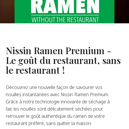
opos De Nous
re Fondateur
tre Histoire
s De L’entreprise
Nissin Ramen Premium -
Durabilité
Le goût du restaurant, sans
le restaurant !
FAQ
Découvrez une nouvelle façon de savourer vos
Contact
nouilles instantanées avec Nissin Ramen Premium.
Grâce à notre technologie innovante de séchage à
l’air, les nouilles sont délicatement séchées pour
retrouver le goût authentique du ramen de votre
restaurant préféré, sans quitter la maison.