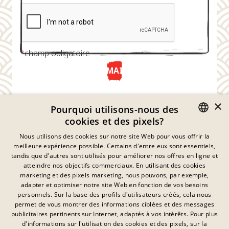
*
champ obligatoire
ENVOYER MAINTENANT
×
Pourquoi utilisons-nous des
cookies et des pixels?
GERMAN
Nous utilisons des cookies sur notre site Web pour vous offrir la
meilleure expérience possible. Certains d'entre eux sont essentiels,
ENGLISH
tandis que d'autres sont utilisés pour améliorer nos offres en ligne et
atteindre nos objectifs commerciaux. En utilisant des cookies
FRENCH
marketing et des pixels marketing, nous pouvons, par exemple,
Déclaration De Confidentialité
adapter et optimiser notre site Web en fonction de vos besoins
DANISH
personnels. Sur la base des profils d'utilisateurs créés, cela nous
Empreinte
SWEDISH
permet de vous montrer des informations ciblées et des messages
Mentions Légales
publicitaires pertinents sur Internet, adaptés à vos intérêts. Pour plus
Contact
HUNGARIAN
d'informations sur l'utilisation des cookies et des pixels, sur la