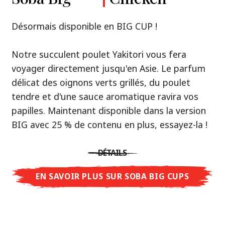
Premium
& Tonkotsu
Notre recommandation: découvrez le goût de
Désormais disponible en BIG CUP !
la Thaïlande avec le poulet rôti thaï Nissin
Nouveau : Shoyu Yuzu, Spicy Miso & Tonkotsu !
Ramen !
Notre succulent poulet Yakitori vous fera
voyager directement jusqu'en Asie. Le parfum
Trois univers de saveurs, un seul objectif : le
Une soupe ramen qui, comme la cuisine
délicat des oignons verts grillés, du poulet
vrai ramen de niveau restaurant – sans le
thaïlandaise elle-même, est synonyme
tendre et d'une sauce aromatique ravira vos
restaurant.
d'équilibre parfait et d'harmonie gustative.
papilles. Maintenant disponible dans la version
Avec Nissin Ramen Premium, découvrez le
La saveur de poulet caramélisé combinée aux
BIG avec 25 % de contenu en plus, essayez-la !
plaisir du ramen japonais comme jamais
arômes d'ail rôti font de cette soupe une
auparavant : acidulé et savoureux avec Shoyu
expérience gustative asiatique authentique.
DÉTAILS
Yuzu, épicé et relevé avec Spicy Miso, ou
crémeux et gourmand avec Tonkotsu. Le goût
EN SAVOIR PLUS SUR SOBA BIG CUPS
DÉTAILS
authentique du restaurant – à savourer chez
vous !
EN SAVOIR PLUS SUR NISSIN RAMEN