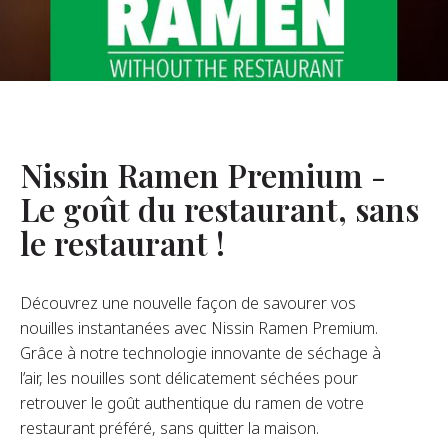
opos De Nous
re Fondateur
tre Histoire
s De L’entreprise
Nissin Ramen Premium -
Durabilité
Le goût du restaurant, sans
le restaurant !
FAQ
Découvrez une nouvelle façon de savourer vos
Contact
nouilles instantanées avec Nissin Ramen Premium.
Grâce à notre technologie innovante de séchage à
l’air, les nouilles sont délicatement séchées pour
retrouver le goût authentique du ramen de votre
restaurant préféré, sans quitter la maison.