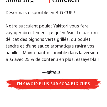
Premium
& Tonkotsu
Notre recommandation: découvrez le goût de
Désormais disponible en BIG CUP !
la Thaïlande avec le poulet rôti thaï Nissin
Nouveau : Shoyu Yuzu, Spicy Miso & Tonkotsu !
Ramen !
Notre succulent poulet Yakitori vous fera
voyager directement jusqu'en Asie. Le parfum
Trois univers de saveurs, un seul objectif : le
Une soupe ramen qui, comme la cuisine
délicat des oignons verts grillés, du poulet
vrai ramen de niveau restaurant – sans le
thaïlandaise elle-même, est synonyme
tendre et d'une sauce aromatique ravira vos
restaurant.
d'équilibre parfait et d'harmonie gustative.
papilles. Maintenant disponible dans la version
Avec Nissin Ramen Premium, découvrez le
La saveur de poulet caramélisé combinée aux
BIG avec 25 % de contenu en plus, essayez-la !
plaisir du ramen japonais comme jamais
arômes d'ail rôti font de cette soupe une
auparavant : acidulé et savoureux avec Shoyu
expérience gustative asiatique authentique.
DÉTAILS
Yuzu, épicé et relevé avec Spicy Miso, ou
crémeux et gourmand avec Tonkotsu. Le goût
EN SAVOIR PLUS SUR SOBA BIG CUPS
DÉTAILS
authentique du restaurant – à savourer chez
vous !
EN SAVOIR PLUS SUR NISSIN RAMEN