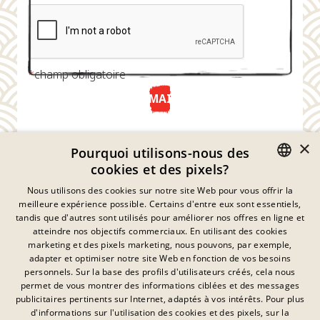
*
champ obligatoire
ENVOYER MAINTENANT
×
Pourquoi utilisons-nous des
cookies et des pixels?
GERMAN
Nous utilisons des cookies sur notre site Web pour vous offrir la
meilleure expérience possible. Certains d'entre eux sont essentiels,
ENGLISH
tandis que d'autres sont utilisés pour améliorer nos offres en ligne et
atteindre nos objectifs commerciaux. En utilisant des cookies
FRENCH
marketing et des pixels marketing, nous pouvons, par exemple,
Déclaration De Confidentialité
adapter et optimiser notre site Web en fonction de vos besoins
DANISH
personnels. Sur la base des profils d'utilisateurs créés, cela nous
Empreinte
SWEDISH
permet de vous montrer des informations ciblées et des messages
Mentions Légales
publicitaires pertinents sur Internet, adaptés à vos intérêts. Pour plus
Contact
HUNGARIAN
d'informations sur l'utilisation des cookies et des pixels, sur la