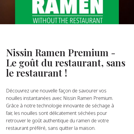
opos De Nous
re Fondateur
tre Histoire
s De L’entreprise
Nissin Ramen Premium -
Durabilité
Le goût du restaurant, sans
le restaurant !
FAQ
Découvrez une nouvelle façon de savourer vos
Contact
nouilles instantanées avec Nissin Ramen Premium.
Grâce à notre technologie innovante de séchage à
l’air, les nouilles sont délicatement séchées pour
retrouver le goût authentique du ramen de votre
restaurant préféré, sans quitter la maison.