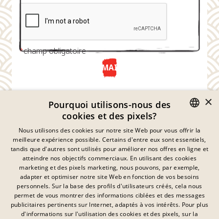
*
champ obligatoire
ENVOYER MAINTENANT
×
Pourquoi utilisons-nous des
cookies et des pixels?
GERMAN
Nous utilisons des cookies sur notre site Web pour vous offrir la
meilleure expérience possible. Certains d'entre eux sont essentiels,
ENGLISH
tandis que d'autres sont utilisés pour améliorer nos offres en ligne et
atteindre nos objectifs commerciaux. En utilisant des cookies
FRENCH
marketing et des pixels marketing, nous pouvons, par exemple,
Déclaration De Confidentialité
adapter et optimiser notre site Web en fonction de vos besoins
DANISH
personnels. Sur la base des profils d'utilisateurs créés, cela nous
Empreinte
SWEDISH
permet de vous montrer des informations ciblées et des messages
Mentions Légales
publicitaires pertinents sur Internet, adaptés à vos intérêts. Pour plus
Contact
HUNGARIAN
d'informations sur l'utilisation des cookies et des pixels, sur la