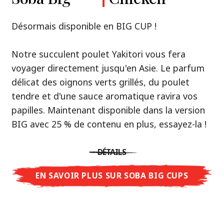
Premium
& Tonkotsu
Notre recommandation: découvrez le goût de
Désormais disponible en BIG CUP !
la Thaïlande avec le poulet rôti thaï Nissin
Nouveau : Shoyu Yuzu, Spicy Miso & Tonkotsu !
Ramen !
Notre succulent poulet Yakitori vous fera
voyager directement jusqu'en Asie. Le parfum
Trois univers de saveurs, un seul objectif : le
Une soupe ramen qui, comme la cuisine
délicat des oignons verts grillés, du poulet
vrai ramen de niveau restaurant – sans le
thaïlandaise elle-même, est synonyme
tendre et d'une sauce aromatique ravira vos
restaurant.
d'équilibre parfait et d'harmonie gustative.
papilles. Maintenant disponible dans la version
Avec Nissin Ramen Premium, découvrez le
La saveur de poulet caramélisé combinée aux
BIG avec 25 % de contenu en plus, essayez-la !
plaisir du ramen japonais comme jamais
arômes d'ail rôti font de cette soupe une
auparavant : acidulé et savoureux avec Shoyu
expérience gustative asiatique authentique.
DÉTAILS
Yuzu, épicé et relevé avec Spicy Miso, ou
crémeux et gourmand avec Tonkotsu. Le goût
EN SAVOIR PLUS SUR SOBA BIG CUPS
DÉTAILS
authentique du restaurant – à savourer chez
vous !
EN SAVOIR PLUS SUR NISSIN RAMEN