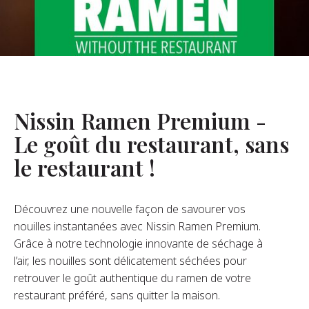
opos De Nous
re Fondateur
tre Histoire
s De L’entreprise
Nissin Ramen Premium -
Durabilité
Le goût du restaurant, sans
le restaurant !
FAQ
Découvrez une nouvelle façon de savourer vos
Contact
nouilles instantanées avec Nissin Ramen Premium.
Grâce à notre technologie innovante de séchage à
l’air, les nouilles sont délicatement séchées pour
retrouver le goût authentique du ramen de votre
restaurant préféré, sans quitter la maison.