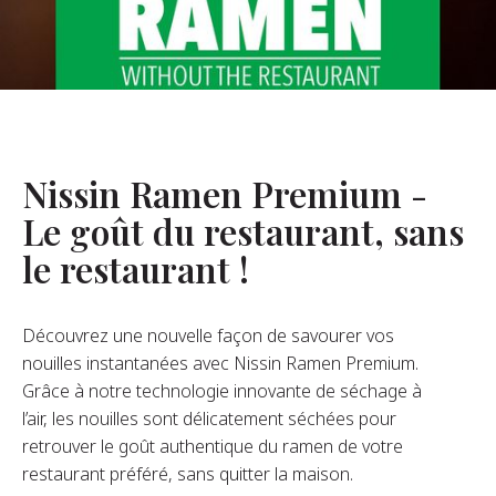
opos De Nous
re Fondateur
tre Histoire
s De L’entreprise
Nissin Ramen Premium -
Durabilité
Le goût du restaurant, sans
le restaurant !
FAQ
Découvrez une nouvelle façon de savourer vos
Contact
nouilles instantanées avec Nissin Ramen Premium.
Grâce à notre technologie innovante de séchage à
l’air, les nouilles sont délicatement séchées pour
retrouver le goût authentique du ramen de votre
restaurant préféré, sans quitter la maison.