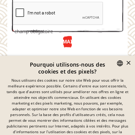
*
champ obligatoire
ENVOYER MAINTENANT
×
Pourquoi utilisons-nous des
cookies et des pixels?
GERMAN
Nous utilisons des cookies sur notre site Web pour vous offrir la
meilleure expérience possible. Certains d'entre eux sont essentiels,
ENGLISH
tandis que d'autres sont utilisés pour améliorer nos offres en ligne et
atteindre nos objectifs commerciaux. En utilisant des cookies
FRENCH
marketing et des pixels marketing, nous pouvons, par exemple,
Déclaration De Confidentialité
adapter et optimiser notre site Web en fonction de vos besoins
DANISH
personnels. Sur la base des profils d'utilisateurs créés, cela nous
Empreinte
SWEDISH
permet de vous montrer des informations ciblées et des messages
Mentions Légales
publicitaires pertinents sur Internet, adaptés à vos intérêts. Pour plus
Contact
HUNGARIAN
d'informations sur l'utilisation des cookies et des pixels, sur la