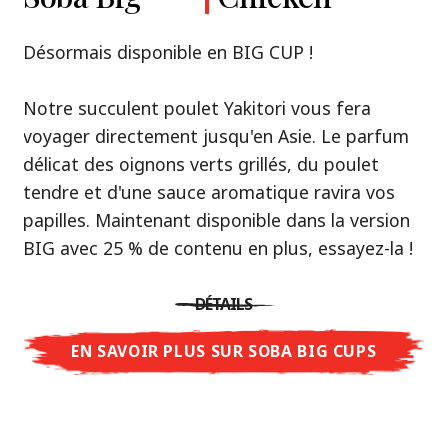
Premium
& Tonkotsu
Notre recommandation: découvrez le goût de
Désormais disponible en BIG CUP !
la Thaïlande avec le poulet rôti thaï Nissin
Nouveau : Shoyu Yuzu, Spicy Miso & Tonkotsu !
Ramen !
Notre succulent poulet Yakitori vous fera
voyager directement jusqu'en Asie. Le parfum
Trois univers de saveurs, un seul objectif : le
Une soupe ramen qui, comme la cuisine
délicat des oignons verts grillés, du poulet
vrai ramen de niveau restaurant – sans le
thaïlandaise elle-même, est synonyme
tendre et d'une sauce aromatique ravira vos
restaurant.
d'équilibre parfait et d'harmonie gustative.
papilles. Maintenant disponible dans la version
Avec Nissin Ramen Premium, découvrez le
La saveur de poulet caramélisé combinée aux
BIG avec 25 % de contenu en plus, essayez-la !
plaisir du ramen japonais comme jamais
arômes d'ail rôti font de cette soupe une
auparavant : acidulé et savoureux avec Shoyu
expérience gustative asiatique authentique.
DÉTAILS
Yuzu, épicé et relevé avec Spicy Miso, ou
crémeux et gourmand avec Tonkotsu. Le goût
EN SAVOIR PLUS SUR SOBA BIG CUPS
DÉTAILS
authentique du restaurant – à savourer chez
vous !
EN SAVOIR PLUS SUR NISSIN RAMEN