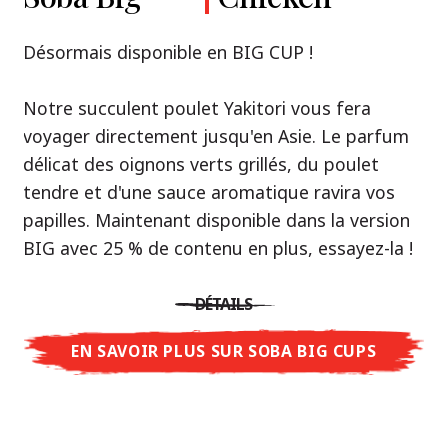
Premium
& Tonkotsu
Notre recommandation: découvrez le goût de
Désormais disponible en BIG CUP !
la Thaïlande avec le poulet rôti thaï Nissin
Nouveau : Shoyu Yuzu, Spicy Miso & Tonkotsu !
Ramen !
Notre succulent poulet Yakitori vous fera
voyager directement jusqu'en Asie. Le parfum
Trois univers de saveurs, un seul objectif : le
Une soupe ramen qui, comme la cuisine
délicat des oignons verts grillés, du poulet
vrai ramen de niveau restaurant – sans le
thaïlandaise elle-même, est synonyme
tendre et d'une sauce aromatique ravira vos
restaurant.
d'équilibre parfait et d'harmonie gustative.
papilles. Maintenant disponible dans la version
Avec Nissin Ramen Premium, découvrez le
La saveur de poulet caramélisé combinée aux
BIG avec 25 % de contenu en plus, essayez-la !
plaisir du ramen japonais comme jamais
arômes d'ail rôti font de cette soupe une
auparavant : acidulé et savoureux avec Shoyu
expérience gustative asiatique authentique.
DÉTAILS
Yuzu, épicé et relevé avec Spicy Miso, ou
crémeux et gourmand avec Tonkotsu. Le goût
EN SAVOIR PLUS SUR SOBA BIG CUPS
DÉTAILS
authentique du restaurant – à savourer chez
vous !
EN SAVOIR PLUS SUR NISSIN RAMEN