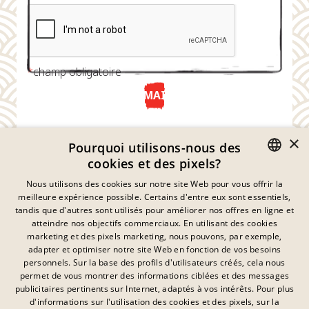
*
champ obligatoire
ENVOYER MAINTENANT
×
Pourquoi utilisons-nous des
cookies et des pixels?
GERMAN
Nous utilisons des cookies sur notre site Web pour vous offrir la
meilleure expérience possible. Certains d'entre eux sont essentiels,
ENGLISH
tandis que d'autres sont utilisés pour améliorer nos offres en ligne et
atteindre nos objectifs commerciaux. En utilisant des cookies
FRENCH
marketing et des pixels marketing, nous pouvons, par exemple,
Déclaration De Confidentialité
adapter et optimiser notre site Web en fonction de vos besoins
DANISH
personnels. Sur la base des profils d'utilisateurs créés, cela nous
Empreinte
SWEDISH
permet de vous montrer des informations ciblées et des messages
Mentions Légales
publicitaires pertinents sur Internet, adaptés à vos intérêts. Pour plus
Contact
HUNGARIAN
d'informations sur l'utilisation des cookies et des pixels, sur la