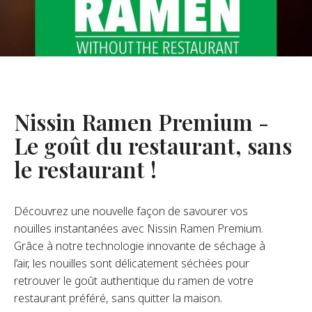
opos De Nous
re Fondateur
tre Histoire
s De L’entreprise
Nissin Ramen Premium -
Durabilité
Le goût du restaurant, sans
le restaurant !
FAQ
Découvrez une nouvelle façon de savourer vos
Contact
nouilles instantanées avec Nissin Ramen Premium.
Grâce à notre technologie innovante de séchage à
l’air, les nouilles sont délicatement séchées pour
retrouver le goût authentique du ramen de votre
restaurant préféré, sans quitter la maison.