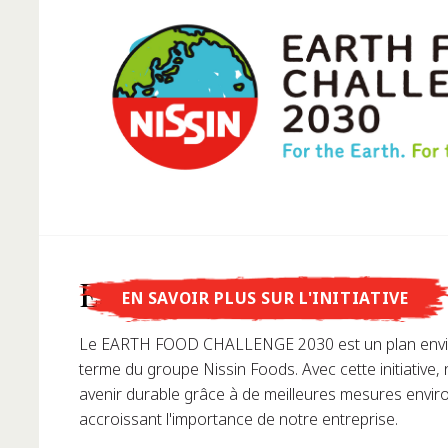
Savais-tu que...
Earth Food Challenge
EN SAVOIR PLUS SUR L'INITIATIVE
....Nissin Foods GmbH a été fondée en Allemagne en 19
Le EARTH FOOD CHALLENGE 2030 est un plan envi
terme du groupe Nissin Foods. Avec cette initiative,
avenir durable grâce à de meilleures mesures envi
accroissant l'importance de notre entreprise.