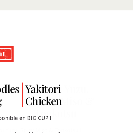
Ramen
dles
Ramen
Yakitori
Thai Chicken
Shoyu Yuzu,
g
m
Chicken
Spicy Miso &
ndation: découvrez le goût de la
Tonkotsu
le poulet rôti thaï Nissin Ramen !
onible en BIG CUP !
u Yuzu, Spicy Miso & Tonkotsu !
n qui, comme la cuisine thaïlandaise