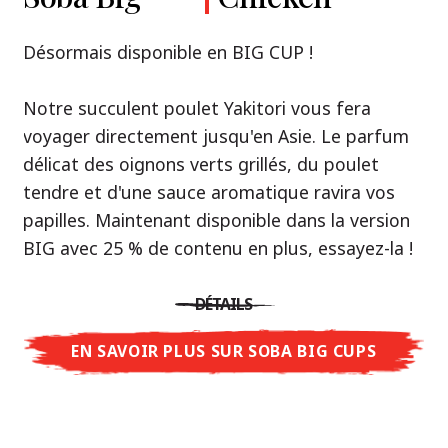
Premium
& Tonkotsu
Notre recommandation: découvrez le goût de
Désormais disponible en BIG CUP !
la Thaïlande avec le poulet rôti thaï Nissin
Nouveau : Shoyu Yuzu, Spicy Miso & Tonkotsu !
Ramen !
Notre succulent poulet Yakitori vous fera
voyager directement jusqu'en Asie. Le parfum
Trois univers de saveurs, un seul objectif : le
Une soupe ramen qui, comme la cuisine
délicat des oignons verts grillés, du poulet
vrai ramen de niveau restaurant – sans le
thaïlandaise elle-même, est synonyme
tendre et d'une sauce aromatique ravira vos
restaurant.
d'équilibre parfait et d'harmonie gustative.
papilles. Maintenant disponible dans la version
Avec Nissin Ramen Premium, découvrez le
La saveur de poulet caramélisé combinée aux
BIG avec 25 % de contenu en plus, essayez-la !
plaisir du ramen japonais comme jamais
arômes d'ail rôti font de cette soupe une
auparavant : acidulé et savoureux avec Shoyu
expérience gustative asiatique authentique.
DÉTAILS
Yuzu, épicé et relevé avec Spicy Miso, ou
crémeux et gourmand avec Tonkotsu. Le goût
EN SAVOIR PLUS SUR SOBA BIG CUPS
DÉTAILS
authentique du restaurant – à savourer chez
vous !
EN SAVOIR PLUS SUR NISSIN RAMEN