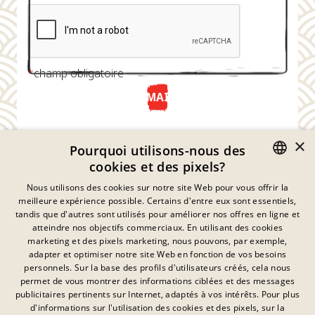
*
champ obligatoire
ENVOYER MAINTENANT
×
Pourquoi utilisons-nous des
cookies et des pixels?
GERMAN
Nous utilisons des cookies sur notre site Web pour vous offrir la
meilleure expérience possible. Certains d'entre eux sont essentiels,
ENGLISH
tandis que d'autres sont utilisés pour améliorer nos offres en ligne et
atteindre nos objectifs commerciaux. En utilisant des cookies
FRENCH
marketing et des pixels marketing, nous pouvons, par exemple,
Déclaration De Confidentialité
adapter et optimiser notre site Web en fonction de vos besoins
DANISH
personnels. Sur la base des profils d'utilisateurs créés, cela nous
Empreinte
SWEDISH
permet de vous montrer des informations ciblées et des messages
Mentions Légales
publicitaires pertinents sur Internet, adaptés à vos intérêts. Pour plus
Contact
HUNGARIAN
d'informations sur l'utilisation des cookies et des pixels, sur la