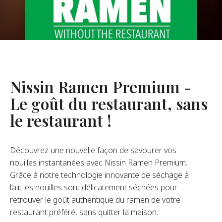
opos De Nous
re Fondateur
tre Histoire
s De L’entreprise
Nissin Ramen Premium -
Durabilité
Le goût du restaurant, sans
le restaurant !
FAQ
Découvrez une nouvelle façon de savourer vos
Contact
nouilles instantanées avec Nissin Ramen Premium.
Grâce à notre technologie innovante de séchage à
l’air, les nouilles sont délicatement séchées pour
retrouver le goût authentique du ramen de votre
restaurant préféré, sans quitter la maison.