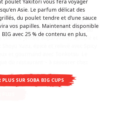
t poulet Yakitori vous fera voyager
 synonyme d'équilibre parfait et
squ'en Asie. Le parfum délicat des
e saveurs, un seul objectif : le vrai
tative.
grillés, du poulet tendre et d'une sauce
u restaurant – sans le restaurant.
poulet caramélisé combinée aux arômes
ira vos papilles. Maintenant disponible
men Premium, découvrez le plaisir du
t de cette soupe une expérience gustative
n BIG avec 25 % de contenu en plus,
s comme jamais auparavant : acidulé et
entique.
 Shoyu Yuzu, épicé et relevé avec Spicy
eux et gourmand avec Tonkotsu. Le
ue du restaurant – à savourer chez
R PLUS SUR NISSIN RAMEN
R PLUS SUR SOBA BIG CUPS
R PLUS