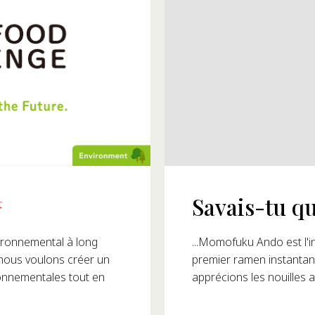
Savais-tu q
... tu peux visiter une
les nouilles instantanée
tanées ? Il a créé le
ronnemental à long
ainsi la façon dont nous
 nous voulons créer un
ronnementales tout en