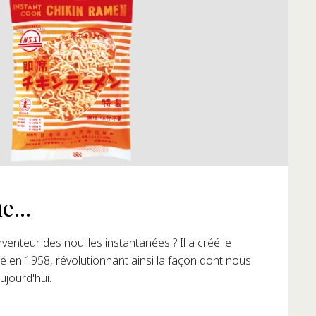
ue...
 réplique de la petite cabane de recherche où sont nées
s ?