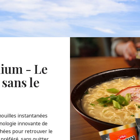
ium - Le
 sans le
ouilles instantanées
nologie innovante de
échées pour retrouver le
préféré, sans quitter