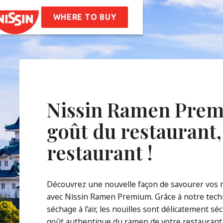
 Bag
Nissin Ramen
ttes
WHERE TO BUY
 De Nous
oire
Valeurs De L’entreprise
ilité
AQ
Nissin Ramen Prem
goût du restaurant,
tact
restaurant !
Découvrez une nouvelle façon de savourer vos n
avec Nissin Ramen Premium. Grâce à notre tech
séchage à l’air, les nouilles sont délicatement s
goût authentique du ramen de votre restaurant 