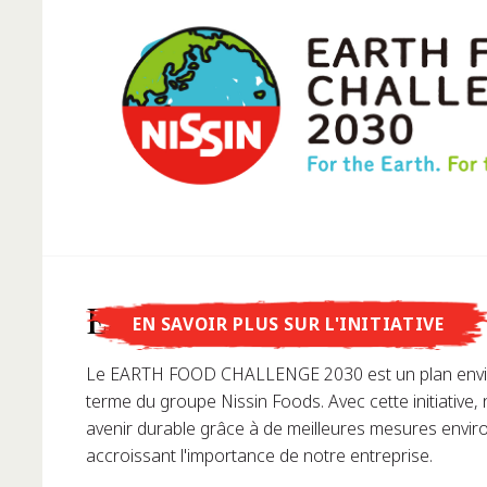
Savais-tu que...
Earth Food Challenge
EN SAVOIR PLUS SUR L'INITIATIVE
...Momofuku Ando est l'inventeur des nouilles instan
Le EARTH FOOD CHALLENGE 2030 est un plan envi
premier ramen instantané en 1958, révolutionnant 
terme du groupe Nissin Foods. Avec cette initiative,
apprécions les nouilles aujourd'hui.
avenir durable grâce à de meilleures mesures envi
accroissant l'importance de notre entreprise.