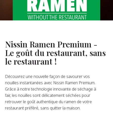
opos De Nous
re Fondateur
tre Histoire
s De L’entreprise
Nissin Ramen Premium -
Durabilité
Le goût du restaurant, sans
le restaurant !
FAQ
Découvrez une nouvelle façon de savourer vos
Contact
nouilles instantanées avec Nissin Ramen Premium.
Grâce à notre technologie innovante de séchage à
l’air, les nouilles sont délicatement séchées pour
retrouver le goût authentique du ramen de votre
restaurant préféré, sans quitter la maison.