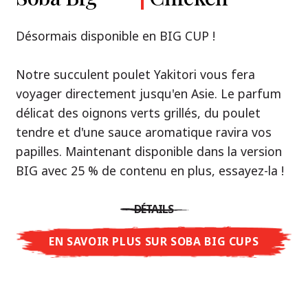
Premium
& Tonkotsu
Notre recommandation: découvrez le goût de
Désormais disponible en BIG CUP !
la Thaïlande avec le poulet rôti thaï Nissin
Nouveau : Shoyu Yuzu, Spicy Miso & Tonkotsu !
Ramen !
Notre succulent poulet Yakitori vous fera
voyager directement jusqu'en Asie. Le parfum
Trois univers de saveurs, un seul objectif : le
Une soupe ramen qui, comme la cuisine
délicat des oignons verts grillés, du poulet
vrai ramen de niveau restaurant – sans le
thaïlandaise elle-même, est synonyme
tendre et d'une sauce aromatique ravira vos
restaurant.
d'équilibre parfait et d'harmonie gustative.
papilles. Maintenant disponible dans la version
Avec Nissin Ramen Premium, découvrez le
La saveur de poulet caramélisé combinée aux
BIG avec 25 % de contenu en plus, essayez-la !
plaisir du ramen japonais comme jamais
arômes d'ail rôti font de cette soupe une
auparavant : acidulé et savoureux avec Shoyu
expérience gustative asiatique authentique.
DÉTAILS
Yuzu, épicé et relevé avec Spicy Miso, ou
crémeux et gourmand avec Tonkotsu. Le goût
EN SAVOIR PLUS SUR SOBA BIG CUPS
DÉTAILS
authentique du restaurant – à savourer chez
vous !
EN SAVOIR PLUS SUR NISSIN RAMEN