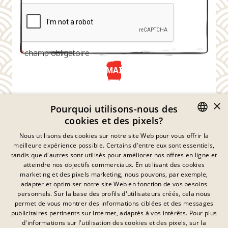
*
champ obligatoire
ENVOYER MAINTENANT
×
Pourquoi utilisons-nous des
cookies et des pixels?
GERMAN
Nous utilisons des cookies sur notre site Web pour vous offrir la
meilleure expérience possible. Certains d'entre eux sont essentiels,
ENGLISH
tandis que d'autres sont utilisés pour améliorer nos offres en ligne et
atteindre nos objectifs commerciaux. En utilisant des cookies
FRENCH
marketing et des pixels marketing, nous pouvons, par exemple,
Déclaration De Confidentialité
adapter et optimiser notre site Web en fonction de vos besoins
DANISH
personnels. Sur la base des profils d'utilisateurs créés, cela nous
Empreinte
SWEDISH
permet de vous montrer des informations ciblées et des messages
Mentions Légales
publicitaires pertinents sur Internet, adaptés à vos intérêts. Pour plus
Contact
HUNGARIAN
d'informations sur l'utilisation des cookies et des pixels, sur la