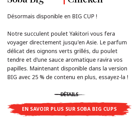
Premium
& Tonkotsu
Notre recommandation: découvrez le goût de
Désormais disponible en BIG CUP !
la Thaïlande avec le poulet rôti thaï Nissin
Nouveau : Shoyu Yuzu, Spicy Miso & Tonkotsu !
Ramen !
Notre succulent poulet Yakitori vous fera
voyager directement jusqu'en Asie. Le parfum
Trois univers de saveurs, un seul objectif : le
Une soupe ramen qui, comme la cuisine
délicat des oignons verts grillés, du poulet
vrai ramen de niveau restaurant – sans le
thaïlandaise elle-même, est synonyme
tendre et d'une sauce aromatique ravira vos
restaurant.
d'équilibre parfait et d'harmonie gustative.
papilles. Maintenant disponible dans la version
Avec Nissin Ramen Premium, découvrez le
La saveur de poulet caramélisé combinée aux
BIG avec 25 % de contenu en plus, essayez-la !
plaisir du ramen japonais comme jamais
arômes d'ail rôti font de cette soupe une
auparavant : acidulé et savoureux avec Shoyu
expérience gustative asiatique authentique.
DÉTAILS
Yuzu, épicé et relevé avec Spicy Miso, ou
crémeux et gourmand avec Tonkotsu. Le goût
EN SAVOIR PLUS SUR SOBA BIG CUPS
DÉTAILS
authentique du restaurant – à savourer chez
vous !
EN SAVOIR PLUS SUR NISSIN RAMEN