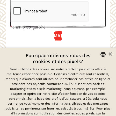
*
champ obligatoire
ENVOYER MAINTENANT
×
Pourquoi utilisons-nous des
cookies et des pixels?
GERMAN
Nous utilisons des cookies sur notre site Web pour vous offrir la
meilleure expérience possible. Certains d'entre eux sont essentiels,
ENGLISH
tandis que d'autres sont utilisés pour améliorer nos offres en ligne et
atteindre nos objectifs commerciaux. En utilisant des cookies
FRENCH
marketing et des pixels marketing, nous pouvons, par exemple,
Déclaration De Confidentialité
adapter et optimiser notre site Web en fonction de vos besoins
DANISH
personnels. Sur la base des profils d'utilisateurs créés, cela nous
Empreinte
SWEDISH
permet de vous montrer des informations ciblées et des messages
Mentions Légales
publicitaires pertinents sur Internet, adaptés à vos intérêts. Pour plus
Contact
HUNGARIAN
d'informations sur l'utilisation des cookies et des pixels, sur la