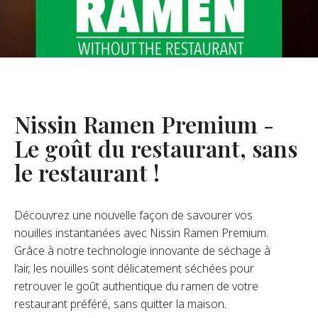
opos De Nous
re Fondateur
tre Histoire
s De L’entreprise
Nissin Ramen Premium -
Durabilité
Le goût du restaurant, sans
le restaurant !
FAQ
Découvrez une nouvelle façon de savourer vos
Contact
nouilles instantanées avec Nissin Ramen Premium.
Grâce à notre technologie innovante de séchage à
l’air, les nouilles sont délicatement séchées pour
retrouver le goût authentique du ramen de votre
restaurant préféré, sans quitter la maison.