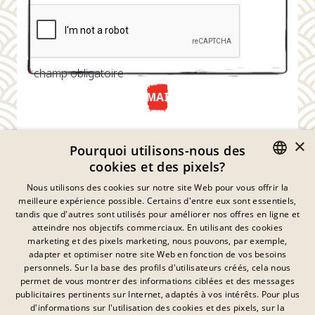
*
champ obligatoire
ENVOYER MAINTENANT
×
Pourquoi utilisons-nous des
cookies et des pixels?
GERMAN
Nous utilisons des cookies sur notre site Web pour vous offrir la
meilleure expérience possible. Certains d'entre eux sont essentiels,
ENGLISH
tandis que d'autres sont utilisés pour améliorer nos offres en ligne et
atteindre nos objectifs commerciaux. En utilisant des cookies
FRENCH
marketing et des pixels marketing, nous pouvons, par exemple,
Déclaration De Confidentialité
adapter et optimiser notre site Web en fonction de vos besoins
DANISH
personnels. Sur la base des profils d'utilisateurs créés, cela nous
Empreinte
SWEDISH
permet de vous montrer des informations ciblées et des messages
Mentions Légales
publicitaires pertinents sur Internet, adaptés à vos intérêts. Pour plus
Contact
HUNGARIAN
d'informations sur l'utilisation des cookies et des pixels, sur la