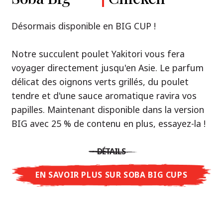
Premium
& Tonkotsu
Notre recommandation: découvrez le goût de
Désormais disponible en BIG CUP !
la Thaïlande avec le poulet rôti thaï Nissin
Nouveau : Shoyu Yuzu, Spicy Miso & Tonkotsu !
Ramen !
Notre succulent poulet Yakitori vous fera
voyager directement jusqu'en Asie. Le parfum
Trois univers de saveurs, un seul objectif : le
Une soupe ramen qui, comme la cuisine
délicat des oignons verts grillés, du poulet
vrai ramen de niveau restaurant – sans le
thaïlandaise elle-même, est synonyme
tendre et d'une sauce aromatique ravira vos
restaurant.
d'équilibre parfait et d'harmonie gustative.
papilles. Maintenant disponible dans la version
Avec Nissin Ramen Premium, découvrez le
La saveur de poulet caramélisé combinée aux
BIG avec 25 % de contenu en plus, essayez-la !
plaisir du ramen japonais comme jamais
arômes d'ail rôti font de cette soupe une
auparavant : acidulé et savoureux avec Shoyu
expérience gustative asiatique authentique.
DÉTAILS
Yuzu, épicé et relevé avec Spicy Miso, ou
crémeux et gourmand avec Tonkotsu. Le goût
EN SAVOIR PLUS SUR SOBA BIG CUPS
DÉTAILS
authentique du restaurant – à savourer chez
vous !
EN SAVOIR PLUS SUR NISSIN RAMEN