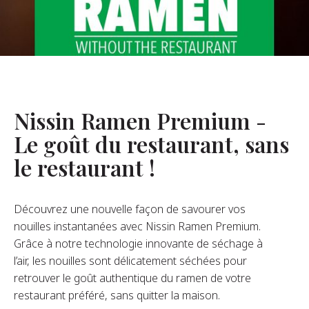
opos De Nous
re Fondateur
tre Histoire
s De L’entreprise
Nissin Ramen Premium -
Durabilité
Le goût du restaurant, sans
le restaurant !
FAQ
Découvrez une nouvelle façon de savourer vos
Contact
nouilles instantanées avec Nissin Ramen Premium.
Grâce à notre technologie innovante de séchage à
l’air, les nouilles sont délicatement séchées pour
retrouver le goût authentique du ramen de votre
restaurant préféré, sans quitter la maison.