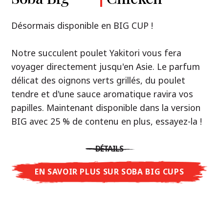
Premium
& Tonkotsu
Notre recommandation: découvrez le goût de
Désormais disponible en BIG CUP !
la Thaïlande avec le poulet rôti thaï Nissin
Nouveau : Shoyu Yuzu, Spicy Miso & Tonkotsu !
Ramen !
Notre succulent poulet Yakitori vous fera
voyager directement jusqu'en Asie. Le parfum
Trois univers de saveurs, un seul objectif : le
Une soupe ramen qui, comme la cuisine
délicat des oignons verts grillés, du poulet
vrai ramen de niveau restaurant – sans le
thaïlandaise elle-même, est synonyme
tendre et d'une sauce aromatique ravira vos
restaurant.
d'équilibre parfait et d'harmonie gustative.
papilles. Maintenant disponible dans la version
Avec Nissin Ramen Premium, découvrez le
La saveur de poulet caramélisé combinée aux
BIG avec 25 % de contenu en plus, essayez-la !
plaisir du ramen japonais comme jamais
arômes d'ail rôti font de cette soupe une
auparavant : acidulé et savoureux avec Shoyu
expérience gustative asiatique authentique.
DÉTAILS
Yuzu, épicé et relevé avec Spicy Miso, ou
crémeux et gourmand avec Tonkotsu. Le goût
EN SAVOIR PLUS SUR SOBA BIG CUPS
DÉTAILS
authentique du restaurant – à savourer chez
vous !
EN SAVOIR PLUS SUR NISSIN RAMEN