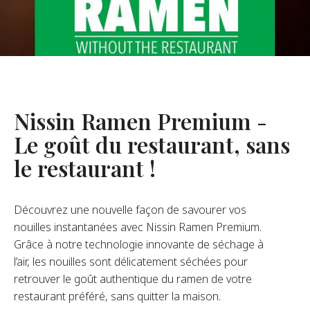
opos De Nous
re Fondateur
tre Histoire
s De L’entreprise
Nissin Ramen Premium -
Durabilité
Le goût du restaurant, sans
le restaurant !
FAQ
Découvrez une nouvelle façon de savourer vos
Contact
nouilles instantanées avec Nissin Ramen Premium.
Grâce à notre technologie innovante de séchage à
l’air, les nouilles sont délicatement séchées pour
retrouver le goût authentique du ramen de votre
restaurant préféré, sans quitter la maison.