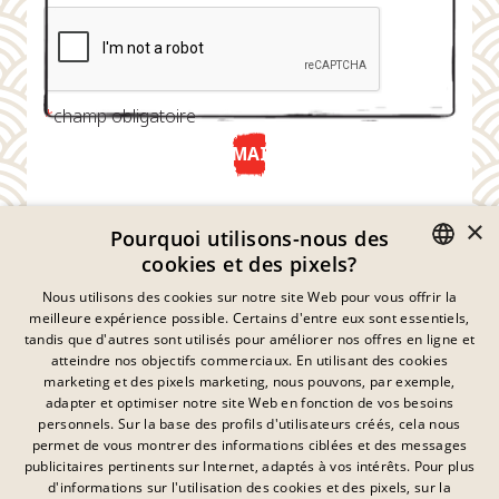
*
champ obligatoire
ENVOYER MAINTENANT
×
Pourquoi utilisons-nous des
cookies et des pixels?
GERMAN
Nous utilisons des cookies sur notre site Web pour vous offrir la
meilleure expérience possible. Certains d'entre eux sont essentiels,
ENGLISH
tandis que d'autres sont utilisés pour améliorer nos offres en ligne et
atteindre nos objectifs commerciaux. En utilisant des cookies
FRENCH
marketing et des pixels marketing, nous pouvons, par exemple,
Déclaration De Confidentialité
adapter et optimiser notre site Web en fonction de vos besoins
DANISH
personnels. Sur la base des profils d'utilisateurs créés, cela nous
Empreinte
SWEDISH
permet de vous montrer des informations ciblées et des messages
Mentions Légales
publicitaires pertinents sur Internet, adaptés à vos intérêts. Pour plus
Contact
HUNGARIAN
d'informations sur l'utilisation des cookies et des pixels, sur la