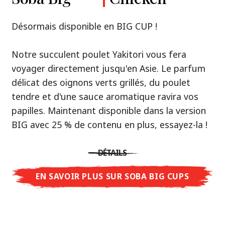
Premium
& Tonkotsu
Notre recommandation: découvrez le goût de
Désormais disponible en BIG CUP !
la Thaïlande avec le poulet rôti thaï Nissin
Nouveau : Shoyu Yuzu, Spicy Miso & Tonkotsu !
Ramen !
Notre succulent poulet Yakitori vous fera
voyager directement jusqu'en Asie. Le parfum
Trois univers de saveurs, un seul objectif : le
Une soupe ramen qui, comme la cuisine
délicat des oignons verts grillés, du poulet
vrai ramen de niveau restaurant – sans le
thaïlandaise elle-même, est synonyme
tendre et d'une sauce aromatique ravira vos
restaurant.
d'équilibre parfait et d'harmonie gustative.
papilles. Maintenant disponible dans la version
Avec Nissin Ramen Premium, découvrez le
La saveur de poulet caramélisé combinée aux
BIG avec 25 % de contenu en plus, essayez-la !
plaisir du ramen japonais comme jamais
arômes d'ail rôti font de cette soupe une
auparavant : acidulé et savoureux avec Shoyu
expérience gustative asiatique authentique.
DÉTAILS
Yuzu, épicé et relevé avec Spicy Miso, ou
crémeux et gourmand avec Tonkotsu. Le goût
EN SAVOIR PLUS SUR SOBA BIG CUPS
DÉTAILS
authentique du restaurant – à savourer chez
vous !
EN SAVOIR PLUS SUR NISSIN RAMEN