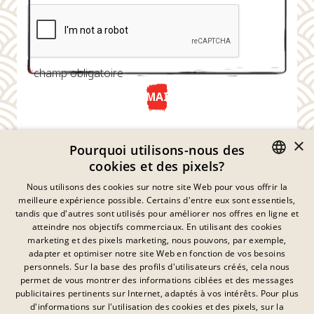
*
champ obligatoire
ENVOYER MAINTENANT
×
Pourquoi utilisons-nous des
cookies et des pixels?
GERMAN
Nous utilisons des cookies sur notre site Web pour vous offrir la
meilleure expérience possible. Certains d'entre eux sont essentiels,
ENGLISH
tandis que d'autres sont utilisés pour améliorer nos offres en ligne et
atteindre nos objectifs commerciaux. En utilisant des cookies
FRENCH
marketing et des pixels marketing, nous pouvons, par exemple,
Déclaration De Confidentialité
adapter et optimiser notre site Web en fonction de vos besoins
DANISH
personnels. Sur la base des profils d'utilisateurs créés, cela nous
Empreinte
SWEDISH
permet de vous montrer des informations ciblées et des messages
Mentions Légales
publicitaires pertinents sur Internet, adaptés à vos intérêts. Pour plus
Contact
HUNGARIAN
d'informations sur l'utilisation des cookies et des pixels, sur la