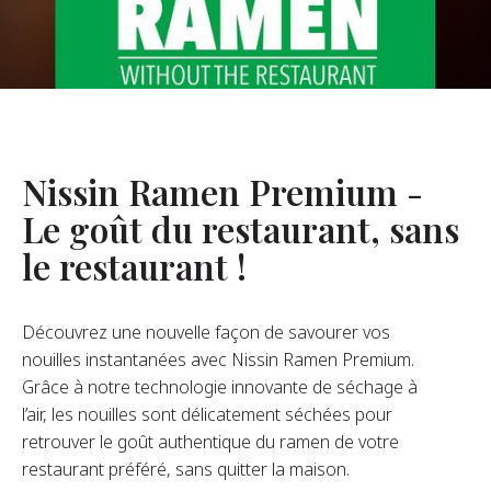
opos De Nous
re Fondateur
tre Histoire
s De L’entreprise
Nissin Ramen Premium -
Durabilité
Le goût du restaurant, sans
le restaurant !
FAQ
Découvrez une nouvelle façon de savourer vos
Contact
nouilles instantanées avec Nissin Ramen Premium.
Grâce à notre technologie innovante de séchage à
l’air, les nouilles sont délicatement séchées pour
retrouver le goût authentique du ramen de votre
restaurant préféré, sans quitter la maison.