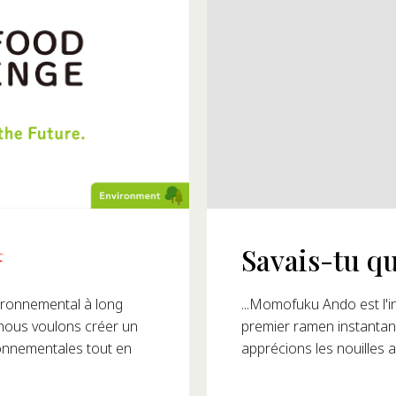
Savais-tu qu
 1993 ?
...Momofuku Ando est l'in
ronnemental à long
premier ramen instantané
 nous voulons créer un
apprécions les nouilles a
ronnementales tout en