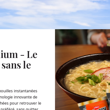
ium - Le
 sans le
ouilles instantanées
nologie innovante de
échées pour retrouver le
préféré, sans quitter