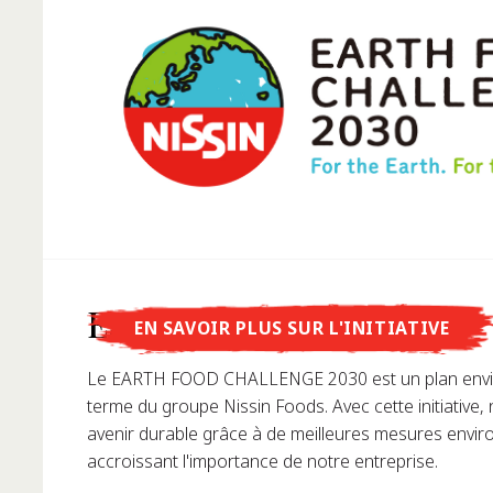
Savais-tu que...
Earth Food Challenge
EN SAVOIR PLUS SUR L'INITIATIVE
....Nissin Foods GmbH a été fondée en Allemagne en
Le EARTH FOOD CHALLENGE 2030 est un plan envi
terme du groupe Nissin Foods. Avec cette initiative,
avenir durable grâce à de meilleures mesures envi
accroissant l'importance de notre entreprise.