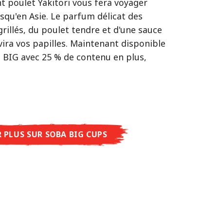
t poulet Yakitori vous fera voyager
 synonyme d'équilibre parfait et
squ'en Asie. Le parfum délicat des
e saveurs, un seul objectif : le vrai
tative.
grillés, du poulet tendre et d'une sauce
u restaurant – sans le restaurant.
poulet caramélisé combinée aux arômes
ira vos papilles. Maintenant disponible
men Premium, découvrez le plaisir du
t de cette soupe une expérience gustative
n BIG avec 25 % de contenu en plus,
s comme jamais auparavant : acidulé et
entique.
 Shoyu Yuzu, épicé et relevé avec Spicy
eux et gourmand avec Tonkotsu. Le
ue du restaurant – à savourer chez
R PLUS SUR NISSIN RAMEN
R PLUS SUR SOBA BIG CUPS
R PLUS