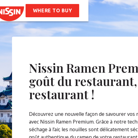
 Bag
Nissin Ramen
ttes
WHERE TO BUY
 De Nous
oire
Valeurs De L’entreprise
ilité
AQ
Nissin Ramen Prem
goût du restaurant,
tact
restaurant !
Découvrez une nouvelle façon de savourer vos n
avec Nissin Ramen Premium. Grâce à notre tech
séchage à l’air, les nouilles sont délicatement s
goût authentique du ramen de votre restaurant 