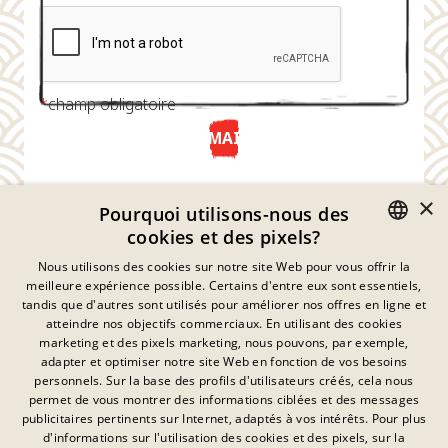
*
champ obligatoire
ENVOYER MAINTENANT
×
Pourquoi utilisons-nous des
cookies et des pixels?
GERMAN
Nous utilisons des cookies sur notre site Web pour vous offrir la
meilleure expérience possible. Certains d'entre eux sont essentiels,
ENGLISH
tandis que d'autres sont utilisés pour améliorer nos offres en ligne et
atteindre nos objectifs commerciaux. En utilisant des cookies
FRENCH
marketing et des pixels marketing, nous pouvons, par exemple,
Déclaration De Confidentialité
adapter et optimiser notre site Web en fonction de vos besoins
DANISH
personnels. Sur la base des profils d'utilisateurs créés, cela nous
Empreinte
SWEDISH
permet de vous montrer des informations ciblées et des messages
Mentions Légales
publicitaires pertinents sur Internet, adaptés à vos intérêts. Pour plus
Contact
HUNGARIAN
d'informations sur l'utilisation des cookies et des pixels, sur la