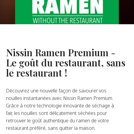
opos De Nous
re Fondateur
tre Histoire
s De L’entreprise
Nissin Ramen Premium -
Durabilité
Le goût du restaurant, sans
le restaurant !
FAQ
Découvrez une nouvelle façon de savourer vos
Contact
nouilles instantanées avec Nissin Ramen Premium.
Grâce à notre technologie innovante de séchage à
l’air, les nouilles sont délicatement séchées pour
retrouver le goût authentique du ramen de votre
restaurant préféré, sans quitter la maison.