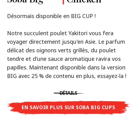
Premium
& Tonkotsu
Notre recommandation: découvrez le goût de
Désormais disponible en BIG CUP !
la Thaïlande avec le poulet rôti thaï Nissin
Nouveau : Shoyu Yuzu, Spicy Miso & Tonkotsu !
Ramen !
Notre succulent poulet Yakitori vous fera
voyager directement jusqu'en Asie. Le parfum
Trois univers de saveurs, un seul objectif : le
Une soupe ramen qui, comme la cuisine
délicat des oignons verts grillés, du poulet
vrai ramen de niveau restaurant – sans le
thaïlandaise elle-même, est synonyme
tendre et d'une sauce aromatique ravira vos
restaurant.
d'équilibre parfait et d'harmonie gustative.
papilles. Maintenant disponible dans la version
Avec Nissin Ramen Premium, découvrez le
La saveur de poulet caramélisé combinée aux
BIG avec 25 % de contenu en plus, essayez-la !
plaisir du ramen japonais comme jamais
arômes d'ail rôti font de cette soupe une
auparavant : acidulé et savoureux avec Shoyu
expérience gustative asiatique authentique.
DÉTAILS
Yuzu, épicé et relevé avec Spicy Miso, ou
crémeux et gourmand avec Tonkotsu. Le goût
EN SAVOIR PLUS SUR SOBA BIG CUPS
DÉTAILS
authentique du restaurant – à savourer chez
vous !
EN SAVOIR PLUS SUR NISSIN RAMEN