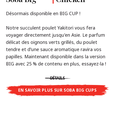
Premium
& Tonkotsu
Notre recommandation: découvrez le goût de
Désormais disponible en BIG CUP !
la Thaïlande avec le poulet rôti thaï Nissin
Nouveau : Shoyu Yuzu, Spicy Miso & Tonkotsu !
Ramen !
Notre succulent poulet Yakitori vous fera
voyager directement jusqu'en Asie. Le parfum
Trois univers de saveurs, un seul objectif : le
Une soupe ramen qui, comme la cuisine
délicat des oignons verts grillés, du poulet
vrai ramen de niveau restaurant – sans le
thaïlandaise elle-même, est synonyme
tendre et d'une sauce aromatique ravira vos
restaurant.
d'équilibre parfait et d'harmonie gustative.
papilles. Maintenant disponible dans la version
Avec Nissin Ramen Premium, découvrez le
La saveur de poulet caramélisé combinée aux
BIG avec 25 % de contenu en plus, essayez-la !
plaisir du ramen japonais comme jamais
arômes d'ail rôti font de cette soupe une
auparavant : acidulé et savoureux avec Shoyu
expérience gustative asiatique authentique.
DÉTAILS
Yuzu, épicé et relevé avec Spicy Miso, ou
crémeux et gourmand avec Tonkotsu. Le goût
EN SAVOIR PLUS SUR SOBA BIG CUPS
DÉTAILS
authentique du restaurant – à savourer chez
vous !
EN SAVOIR PLUS SUR NISSIN RAMEN