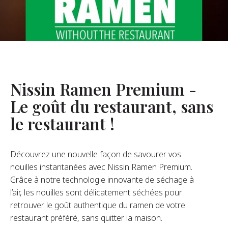
opos De Nous
re Fondateur
tre Histoire
s De L’entreprise
Nissin Ramen Premium -
Durabilité
Le goût du restaurant, sans
le restaurant !
FAQ
Découvrez une nouvelle façon de savourer vos
Contact
nouilles instantanées avec Nissin Ramen Premium.
Grâce à notre technologie innovante de séchage à
l’air, les nouilles sont délicatement séchées pour
retrouver le goût authentique du ramen de votre
restaurant préféré, sans quitter la maison.