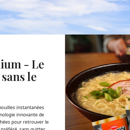
ium - Le
 sans le
ouilles instantanées
nologie innovante de
échées pour retrouver le
préféré, sans quitter