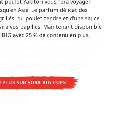
t poulet Yakitori vous fera voyager
 synonyme d'équilibre parfait et
squ'en Asie. Le parfum délicat des
e saveurs, un seul objectif : le vrai
tative.
grillés, du poulet tendre et d'une sauce
u restaurant – sans le restaurant.
poulet caramélisé combinée aux arômes
ira vos papilles. Maintenant disponible
men Premium, découvrez le plaisir du
t de cette soupe une expérience gustative
n BIG avec 25 % de contenu en plus,
s comme jamais auparavant : acidulé et
entique.
 Shoyu Yuzu, épicé et relevé avec Spicy
eux et gourmand avec Tonkotsu. Le
ue du restaurant – à savourer chez
R PLUS SUR NISSIN RAMEN
R PLUS SUR SOBA BIG CUPS
R PLUS