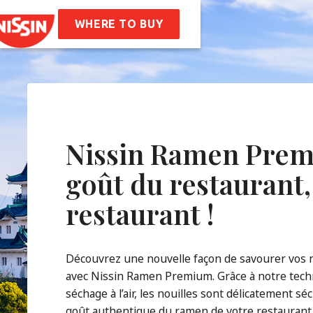
 Bag
Nissin Ramen
ttes
WHERE TO BUY
 De Nous
oire
Valeurs De L’entreprise
ilité
AQ
Nissin Ramen Prem
goût du restaurant,
tact
restaurant !
Découvrez une nouvelle façon de savourer vos n
avec Nissin Ramen Premium. Grâce à notre tech
séchage à l’air, les nouilles sont délicatement s
goût authentique du ramen de votre restaurant 