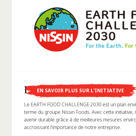
Savais-tu que...
Earth Food Challenge
EN SAVOIR PLUS SUR L'INITIATIVE
....Nissin Foods GmbH a été fondée en Allemagne en
Le EARTH FOOD CHALLENGE 2030 est un plan envi
terme du groupe Nissin Foods. Avec cette initiative,
avenir durable grâce à de meilleures mesures envi
accroissant l'importance de notre entreprise.