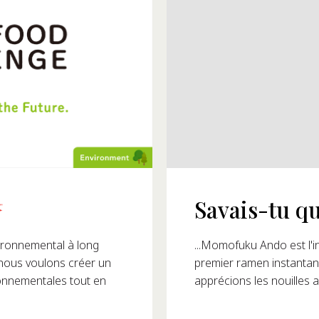
Savais-tu qu
 1993 ?
...Momofuku Ando est l'in
ronnemental à long
premier ramen instantané
 nous voulons créer un
apprécions les nouilles a
ronnementales tout en