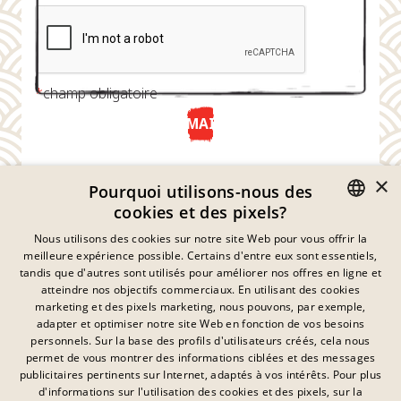
*
champ obligatoire
ENVOYER MAINTENANT
×
Pourquoi utilisons-nous des
cookies et des pixels?
GERMAN
Nous utilisons des cookies sur notre site Web pour vous offrir la
meilleure expérience possible. Certains d'entre eux sont essentiels,
ENGLISH
tandis que d'autres sont utilisés pour améliorer nos offres en ligne et
atteindre nos objectifs commerciaux. En utilisant des cookies
FRENCH
marketing et des pixels marketing, nous pouvons, par exemple,
Déclaration De Confidentialité
adapter et optimiser notre site Web en fonction de vos besoins
DANISH
personnels. Sur la base des profils d'utilisateurs créés, cela nous
Empreinte
SWEDISH
permet de vous montrer des informations ciblées et des messages
Mentions Légales
publicitaires pertinents sur Internet, adaptés à vos intérêts. Pour plus
Contact
HUNGARIAN
d'informations sur l'utilisation des cookies et des pixels, sur la