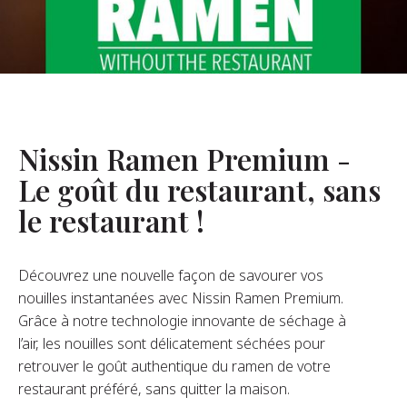
opos De Nous
re Fondateur
tre Histoire
s De L’entreprise
Nissin Ramen Premium -
Durabilité
Le goût du restaurant, sans
le restaurant !
FAQ
Découvrez une nouvelle façon de savourer vos
Contact
nouilles instantanées avec Nissin Ramen Premium.
Grâce à notre technologie innovante de séchage à
l’air, les nouilles sont délicatement séchées pour
retrouver le goût authentique du ramen de votre
restaurant préféré, sans quitter la maison.