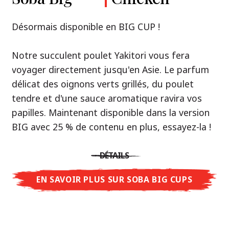
Premium
& Tonkotsu
Notre recommandation: découvrez le goût de
Désormais disponible en BIG CUP !
la Thaïlande avec le poulet rôti thaï Nissin
Nouveau : Shoyu Yuzu, Spicy Miso & Tonkotsu !
Ramen !
Notre succulent poulet Yakitori vous fera
voyager directement jusqu'en Asie. Le parfum
Trois univers de saveurs, un seul objectif : le
Une soupe ramen qui, comme la cuisine
délicat des oignons verts grillés, du poulet
vrai ramen de niveau restaurant – sans le
thaïlandaise elle-même, est synonyme
tendre et d'une sauce aromatique ravira vos
restaurant.
d'équilibre parfait et d'harmonie gustative.
papilles. Maintenant disponible dans la version
Avec Nissin Ramen Premium, découvrez le
La saveur de poulet caramélisé combinée aux
BIG avec 25 % de contenu en plus, essayez-la !
plaisir du ramen japonais comme jamais
arômes d'ail rôti font de cette soupe une
auparavant : acidulé et savoureux avec Shoyu
expérience gustative asiatique authentique.
DÉTAILS
Yuzu, épicé et relevé avec Spicy Miso, ou
crémeux et gourmand avec Tonkotsu. Le goût
EN SAVOIR PLUS SUR SOBA BIG CUPS
DÉTAILS
authentique du restaurant – à savourer chez
vous !
EN SAVOIR PLUS SUR NISSIN RAMEN