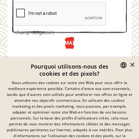
*
champ obligatoire
ENVOYER MAINTENANT
×
Pourquoi utilisons-nous des
cookies et des pixels?
GERMAN
Nous utilisons des cookies sur notre site Web pour vous offrir la
meilleure expérience possible. Certains d'entre eux sont essentiels,
ENGLISH
tandis que d'autres sont utilisés pour améliorer nos offres en ligne et
atteindre nos objectifs commerciaux. En utilisant des cookies
FRENCH
marketing et des pixels marketing, nous pouvons, par exemple,
Déclaration De Confidentialité
adapter et optimiser notre site Web en fonction de vos besoins
DANISH
personnels. Sur la base des profils d'utilisateurs créés, cela nous
Empreinte
SWEDISH
permet de vous montrer des informations ciblées et des messages
Mentions Légales
publicitaires pertinents sur Internet, adaptés à vos intérêts. Pour plus
Contact
HUNGARIAN
d'informations sur l'utilisation des cookies et des pixels, sur la