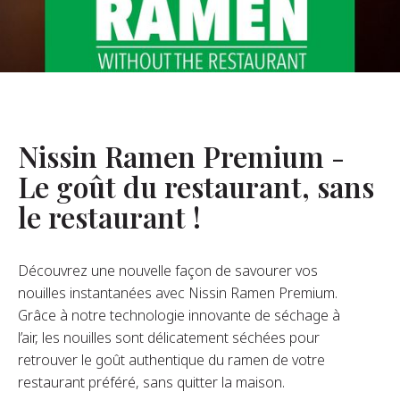
opos De Nous
re Fondateur
tre Histoire
s De L’entreprise
Nissin Ramen Premium -
Durabilité
Le goût du restaurant, sans
le restaurant !
FAQ
Découvrez une nouvelle façon de savourer vos
Contact
nouilles instantanées avec Nissin Ramen Premium.
Grâce à notre technologie innovante de séchage à
l’air, les nouilles sont délicatement séchées pour
retrouver le goût authentique du ramen de votre
restaurant préféré, sans quitter la maison.