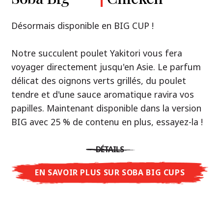
Premium
& Tonkotsu
Notre recommandation: découvrez le goût de
Désormais disponible en BIG CUP !
la Thaïlande avec le poulet rôti thaï Nissin
Nouveau : Shoyu Yuzu, Spicy Miso & Tonkotsu !
Ramen !
Notre succulent poulet Yakitori vous fera
voyager directement jusqu'en Asie. Le parfum
Trois univers de saveurs, un seul objectif : le
Une soupe ramen qui, comme la cuisine
délicat des oignons verts grillés, du poulet
vrai ramen de niveau restaurant – sans le
thaïlandaise elle-même, est synonyme
tendre et d'une sauce aromatique ravira vos
restaurant.
d'équilibre parfait et d'harmonie gustative.
papilles. Maintenant disponible dans la version
Avec Nissin Ramen Premium, découvrez le
La saveur de poulet caramélisé combinée aux
BIG avec 25 % de contenu en plus, essayez-la !
plaisir du ramen japonais comme jamais
arômes d'ail rôti font de cette soupe une
auparavant : acidulé et savoureux avec Shoyu
expérience gustative asiatique authentique.
DÉTAILS
Yuzu, épicé et relevé avec Spicy Miso, ou
crémeux et gourmand avec Tonkotsu. Le goût
EN SAVOIR PLUS SUR SOBA BIG CUPS
DÉTAILS
authentique du restaurant – à savourer chez
vous !
EN SAVOIR PLUS SUR NISSIN RAMEN