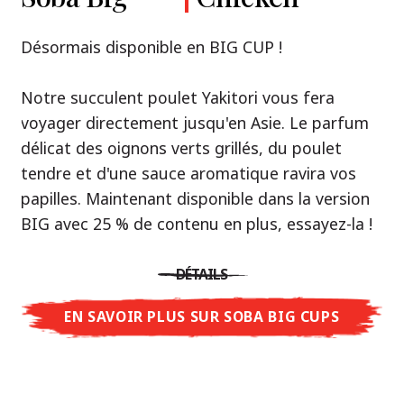
Premium
& Tonkotsu
Notre recommandation: découvrez le goût de
Désormais disponible en BIG CUP !
la Thaïlande avec le poulet rôti thaï Nissin
Nouveau : Shoyu Yuzu, Spicy Miso & Tonkotsu !
Ramen !
Notre succulent poulet Yakitori vous fera
voyager directement jusqu'en Asie. Le parfum
Trois univers de saveurs, un seul objectif : le
Une soupe ramen qui, comme la cuisine
délicat des oignons verts grillés, du poulet
vrai ramen de niveau restaurant – sans le
thaïlandaise elle-même, est synonyme
tendre et d'une sauce aromatique ravira vos
restaurant.
d'équilibre parfait et d'harmonie gustative.
papilles. Maintenant disponible dans la version
Avec Nissin Ramen Premium, découvrez le
La saveur de poulet caramélisé combinée aux
BIG avec 25 % de contenu en plus, essayez-la !
plaisir du ramen japonais comme jamais
arômes d'ail rôti font de cette soupe une
auparavant : acidulé et savoureux avec Shoyu
expérience gustative asiatique authentique.
DÉTAILS
Yuzu, épicé et relevé avec Spicy Miso, ou
crémeux et gourmand avec Tonkotsu. Le goût
EN SAVOIR PLUS SUR SOBA BIG CUPS
DÉTAILS
authentique du restaurant – à savourer chez
vous !
EN SAVOIR PLUS SUR NISSIN RAMEN