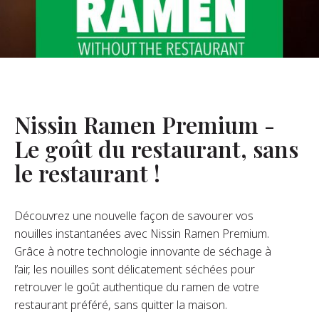
opos De Nous
re Fondateur
tre Histoire
s De L’entreprise
Nissin Ramen Premium -
Durabilité
Le goût du restaurant, sans
le restaurant !
FAQ
Découvrez une nouvelle façon de savourer vos
Contact
nouilles instantanées avec Nissin Ramen Premium.
Grâce à notre technologie innovante de séchage à
l’air, les nouilles sont délicatement séchées pour
retrouver le goût authentique du ramen de votre
restaurant préféré, sans quitter la maison.