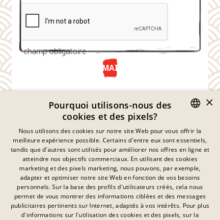
*
champ obligatoire
ENVOYER MAINTENANT
×
Pourquoi utilisons-nous des
cookies et des pixels?
GERMAN
Nous utilisons des cookies sur notre site Web pour vous offrir la
meilleure expérience possible. Certains d'entre eux sont essentiels,
ENGLISH
tandis que d'autres sont utilisés pour améliorer nos offres en ligne et
atteindre nos objectifs commerciaux. En utilisant des cookies
FRENCH
marketing et des pixels marketing, nous pouvons, par exemple,
Déclaration De Confidentialité
adapter et optimiser notre site Web en fonction de vos besoins
DANISH
personnels. Sur la base des profils d'utilisateurs créés, cela nous
Empreinte
SWEDISH
permet de vous montrer des informations ciblées et des messages
Mentions Légales
publicitaires pertinents sur Internet, adaptés à vos intérêts. Pour plus
Contact
HUNGARIAN
d'informations sur l'utilisation des cookies et des pixels, sur la