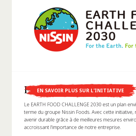
Savais-tu que...
Earth Food Challenge
EN SAVOIR PLUS SUR L'INITIATIVE
...Momofuku Ando est l'inventeur des nouilles instan
Le EARTH FOOD CHALLENGE 2030 est un plan envi
premier ramen instantané en 1958, révolutionnant a
terme du groupe Nissin Foods. Avec cette initiative,
apprécions les nouilles aujourd'hui.
avenir durable grâce à de meilleures mesures envi
accroissant l'importance de notre entreprise.