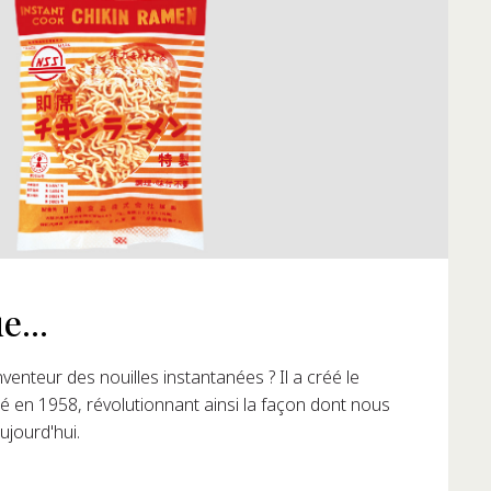
e...
réplique de la petite cabane de recherche où sont nées
s ?