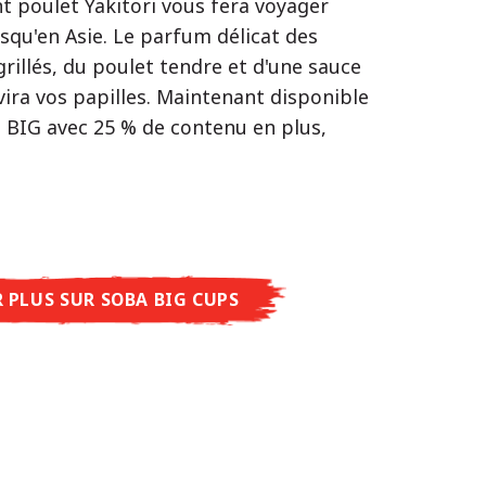
t poulet Yakitori vous fera voyager
 synonyme d'équilibre parfait et
squ'en Asie. Le parfum délicat des
e saveurs, un seul objectif : le vrai
tative.
grillés, du poulet tendre et d'une sauce
u restaurant – sans le restaurant.
poulet caramélisé combinée aux arômes
ira vos papilles. Maintenant disponible
men Premium, découvrez le plaisir du
t de cette soupe une expérience gustative
n BIG avec 25 % de contenu en plus,
s comme jamais auparavant : acidulé et
entique.
 Shoyu Yuzu, épicé et relevé avec Spicy
eux et gourmand avec Tonkotsu. Le
ue du restaurant – à savourer chez
R PLUS SUR NISSIN RAMEN
R PLUS SUR SOBA BIG CUPS
R PLUS