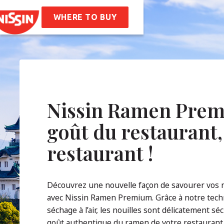
 Bag
Nissin Ramen
ttes
WHERE TO BUY
 De Nous
oire
Valeurs De L’entreprise
ilité
AQ
Nissin Ramen Prem
goût du restaurant,
tact
restaurant !
Découvrez une nouvelle façon de savourer vos n
avec Nissin Ramen Premium. Grâce à notre tech
séchage à l’air, les nouilles sont délicatement s
goût authentique du ramen de votre restaurant 