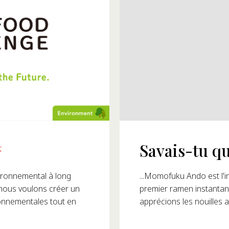
Savais-tu qu
... tu peux visiter une 
les nouilles instantanée
tanées ? Il a créé le
ronnemental à long
insi la façon dont nous
 nous voulons créer un
ronnementales tout en