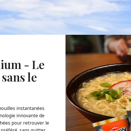
ium - Le
 sans le
ouilles instantanées
nologie innovante de
échées pour retrouver le
préféré, sans quitter