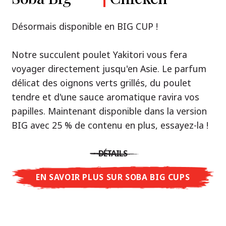
Premium
& Tonkotsu
Notre recommandation: découvrez le goût de
Désormais disponible en BIG CUP !
la Thaïlande avec le poulet rôti thaï Nissin
Nouveau : Shoyu Yuzu, Spicy Miso & Tonkotsu !
Ramen !
Notre succulent poulet Yakitori vous fera
voyager directement jusqu'en Asie. Le parfum
Trois univers de saveurs, un seul objectif : le
Une soupe ramen qui, comme la cuisine
délicat des oignons verts grillés, du poulet
vrai ramen de niveau restaurant – sans le
thaïlandaise elle-même, est synonyme
tendre et d'une sauce aromatique ravira vos
restaurant.
d'équilibre parfait et d'harmonie gustative.
papilles. Maintenant disponible dans la version
Avec Nissin Ramen Premium, découvrez le
La saveur de poulet caramélisé combinée aux
BIG avec 25 % de contenu en plus, essayez-la !
plaisir du ramen japonais comme jamais
arômes d'ail rôti font de cette soupe une
auparavant : acidulé et savoureux avec Shoyu
expérience gustative asiatique authentique.
DÉTAILS
Yuzu, épicé et relevé avec Spicy Miso, ou
crémeux et gourmand avec Tonkotsu. Le goût
EN SAVOIR PLUS SUR SOBA BIG CUPS
DÉTAILS
authentique du restaurant – à savourer chez
vous !
EN SAVOIR PLUS SUR NISSIN RAMEN