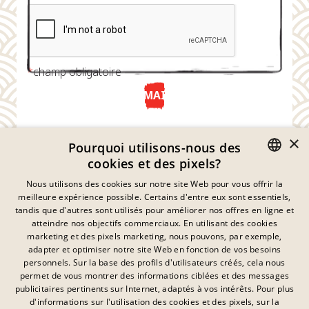
*
champ obligatoire
ENVOYER MAINTENANT
×
Pourquoi utilisons-nous des
cookies et des pixels?
GERMAN
Nous utilisons des cookies sur notre site Web pour vous offrir la
meilleure expérience possible. Certains d'entre eux sont essentiels,
ENGLISH
tandis que d'autres sont utilisés pour améliorer nos offres en ligne et
atteindre nos objectifs commerciaux. En utilisant des cookies
FRENCH
marketing et des pixels marketing, nous pouvons, par exemple,
Déclaration De Confidentialité
adapter et optimiser notre site Web en fonction de vos besoins
DANISH
personnels. Sur la base des profils d'utilisateurs créés, cela nous
Empreinte
SWEDISH
permet de vous montrer des informations ciblées et des messages
Mentions Légales
publicitaires pertinents sur Internet, adaptés à vos intérêts. Pour plus
Contact
HUNGARIAN
d'informations sur l'utilisation des cookies et des pixels, sur la