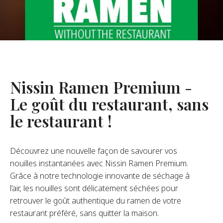
opos De Nous
re Fondateur
tre Histoire
s De L’entreprise
Nissin Ramen Premium -
Durabilité
Le goût du restaurant, sans
le restaurant !
FAQ
Découvrez une nouvelle façon de savourer vos
Contact
nouilles instantanées avec Nissin Ramen Premium.
Grâce à notre technologie innovante de séchage à
l’air, les nouilles sont délicatement séchées pour
retrouver le goût authentique du ramen de votre
restaurant préféré, sans quitter la maison.