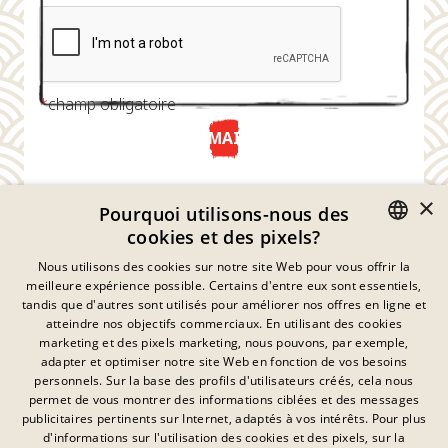
*
champ obligatoire
ENVOYER MAINTENANT
×
Pourquoi utilisons-nous des
cookies et des pixels?
GERMAN
Nous utilisons des cookies sur notre site Web pour vous offrir la
meilleure expérience possible. Certains d'entre eux sont essentiels,
ENGLISH
tandis que d'autres sont utilisés pour améliorer nos offres en ligne et
atteindre nos objectifs commerciaux. En utilisant des cookies
FRENCH
marketing et des pixels marketing, nous pouvons, par exemple,
Déclaration De Confidentialité
adapter et optimiser notre site Web en fonction de vos besoins
DANISH
personnels. Sur la base des profils d'utilisateurs créés, cela nous
Empreinte
SWEDISH
permet de vous montrer des informations ciblées et des messages
Mentions Légales
publicitaires pertinents sur Internet, adaptés à vos intérêts. Pour plus
Contact
HUNGARIAN
d'informations sur l'utilisation des cookies et des pixels, sur la