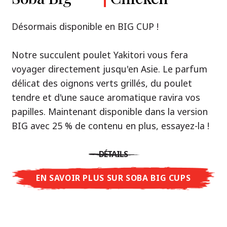
Premium
& Tonkotsu
Notre recommandation: découvrez le goût de
Désormais disponible en BIG CUP !
la Thaïlande avec le poulet rôti thaï Nissin
Nouveau : Shoyu Yuzu, Spicy Miso & Tonkotsu !
Ramen !
Notre succulent poulet Yakitori vous fera
voyager directement jusqu'en Asie. Le parfum
Trois univers de saveurs, un seul objectif : le
Une soupe ramen qui, comme la cuisine
délicat des oignons verts grillés, du poulet
vrai ramen de niveau restaurant – sans le
thaïlandaise elle-même, est synonyme
tendre et d'une sauce aromatique ravira vos
restaurant.
d'équilibre parfait et d'harmonie gustative.
papilles. Maintenant disponible dans la version
Avec Nissin Ramen Premium, découvrez le
La saveur de poulet caramélisé combinée aux
BIG avec 25 % de contenu en plus, essayez-la !
plaisir du ramen japonais comme jamais
arômes d'ail rôti font de cette soupe une
auparavant : acidulé et savoureux avec Shoyu
expérience gustative asiatique authentique.
DÉTAILS
Yuzu, épicé et relevé avec Spicy Miso, ou
crémeux et gourmand avec Tonkotsu. Le goût
EN SAVOIR PLUS SUR SOBA BIG CUPS
DÉTAILS
authentique du restaurant – à savourer chez
vous !
EN SAVOIR PLUS SUR NISSIN RAMEN