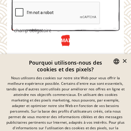
*
champ obligatoire
ENVOYER MAINTENANT
×
Pourquoi utilisons-nous des
cookies et des pixels?
GERMAN
Nous utilisons des cookies sur notre site Web pour vous offrir la
meilleure expérience possible. Certains d'entre eux sont essentiels,
ENGLISH
tandis que d'autres sont utilisés pour améliorer nos offres en ligne et
atteindre nos objectifs commerciaux. En utilisant des cookies
FRENCH
marketing et des pixels marketing, nous pouvons, par exemple,
Déclaration De Confidentialité
adapter et optimiser notre site Web en fonction de vos besoins
DANISH
personnels. Sur la base des profils d'utilisateurs créés, cela nous
Empreinte
SWEDISH
permet de vous montrer des informations ciblées et des messages
Mentions Légales
publicitaires pertinents sur Internet, adaptés à vos intérêts. Pour plus
Contact
HUNGARIAN
d'informations sur l'utilisation des cookies et des pixels, sur la