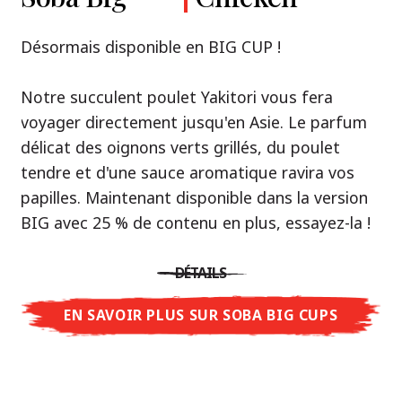
Premium
& Tonkotsu
Notre recommandation: découvrez le goût de
Désormais disponible en BIG CUP !
la Thaïlande avec le poulet rôti thaï Nissin
Nouveau : Shoyu Yuzu, Spicy Miso & Tonkotsu !
Ramen !
Notre succulent poulet Yakitori vous fera
voyager directement jusqu'en Asie. Le parfum
Trois univers de saveurs, un seul objectif : le
Une soupe ramen qui, comme la cuisine
délicat des oignons verts grillés, du poulet
vrai ramen de niveau restaurant – sans le
thaïlandaise elle-même, est synonyme
tendre et d'une sauce aromatique ravira vos
restaurant.
d'équilibre parfait et d'harmonie gustative.
papilles. Maintenant disponible dans la version
Avec Nissin Ramen Premium, découvrez le
La saveur de poulet caramélisé combinée aux
BIG avec 25 % de contenu en plus, essayez-la !
plaisir du ramen japonais comme jamais
arômes d'ail rôti font de cette soupe une
auparavant : acidulé et savoureux avec Shoyu
expérience gustative asiatique authentique.
DÉTAILS
Yuzu, épicé et relevé avec Spicy Miso, ou
crémeux et gourmand avec Tonkotsu. Le goût
EN SAVOIR PLUS SUR SOBA BIG CUPS
DÉTAILS
authentique du restaurant – à savourer chez
vous !
EN SAVOIR PLUS SUR NISSIN RAMEN