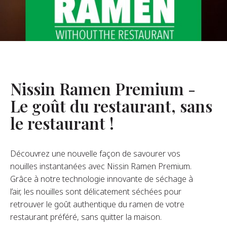
opos De Nous
re Fondateur
tre Histoire
s De L’entreprise
Nissin Ramen Premium -
Durabilité
Le goût du restaurant, sans
le restaurant !
FAQ
Découvrez une nouvelle façon de savourer vos
Contact
nouilles instantanées avec Nissin Ramen Premium.
Grâce à notre technologie innovante de séchage à
l’air, les nouilles sont délicatement séchées pour
retrouver le goût authentique du ramen de votre
restaurant préféré, sans quitter la maison.