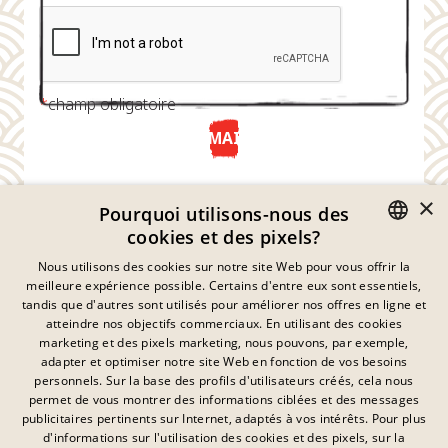
*
champ obligatoire
ENVOYER MAINTENANT
×
Pourquoi utilisons-nous des
cookies et des pixels?
GERMAN
Nous utilisons des cookies sur notre site Web pour vous offrir la
meilleure expérience possible. Certains d'entre eux sont essentiels,
ENGLISH
tandis que d'autres sont utilisés pour améliorer nos offres en ligne et
atteindre nos objectifs commerciaux. En utilisant des cookies
FRENCH
marketing et des pixels marketing, nous pouvons, par exemple,
Déclaration De Confidentialité
adapter et optimiser notre site Web en fonction de vos besoins
DANISH
personnels. Sur la base des profils d'utilisateurs créés, cela nous
Empreinte
SWEDISH
permet de vous montrer des informations ciblées et des messages
Mentions Légales
publicitaires pertinents sur Internet, adaptés à vos intérêts. Pour plus
Contact
HUNGARIAN
d'informations sur l'utilisation des cookies et des pixels, sur la