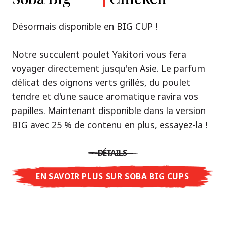
Premium
& Tonkotsu
Notre recommandation: découvrez le goût de
Désormais disponible en BIG CUP !
la Thaïlande avec le poulet rôti thaï Nissin
Nouveau : Shoyu Yuzu, Spicy Miso & Tonkotsu !
Ramen !
Notre succulent poulet Yakitori vous fera
voyager directement jusqu'en Asie. Le parfum
Trois univers de saveurs, un seul objectif : le
Une soupe ramen qui, comme la cuisine
délicat des oignons verts grillés, du poulet
vrai ramen de niveau restaurant – sans le
thaïlandaise elle-même, est synonyme
tendre et d'une sauce aromatique ravira vos
restaurant.
d'équilibre parfait et d'harmonie gustative.
papilles. Maintenant disponible dans la version
Avec Nissin Ramen Premium, découvrez le
La saveur de poulet caramélisé combinée aux
BIG avec 25 % de contenu en plus, essayez-la !
plaisir du ramen japonais comme jamais
arômes d'ail rôti font de cette soupe une
auparavant : acidulé et savoureux avec Shoyu
expérience gustative asiatique authentique.
DÉTAILS
Yuzu, épicé et relevé avec Spicy Miso, ou
crémeux et gourmand avec Tonkotsu. Le goût
EN SAVOIR PLUS SUR SOBA BIG CUPS
DÉTAILS
authentique du restaurant – à savourer chez
vous !
EN SAVOIR PLUS SUR NISSIN RAMEN