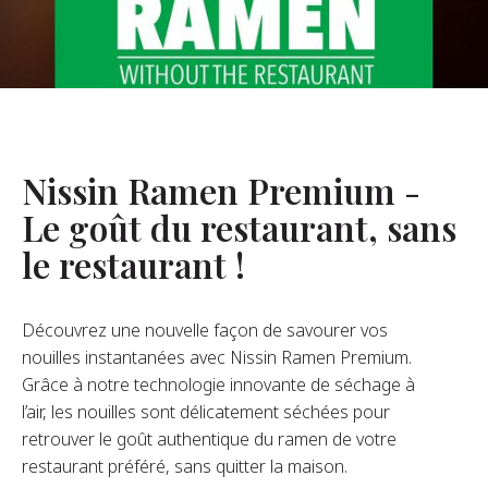
opos De Nous
re Fondateur
tre Histoire
s De L’entreprise
Nissin Ramen Premium -
Durabilité
Le goût du restaurant, sans
le restaurant !
FAQ
Découvrez une nouvelle façon de savourer vos
Contact
nouilles instantanées avec Nissin Ramen Premium.
Grâce à notre technologie innovante de séchage à
l’air, les nouilles sont délicatement séchées pour
retrouver le goût authentique du ramen de votre
restaurant préféré, sans quitter la maison.