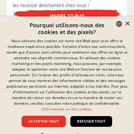
les recevoir directement chez vous !
WHERE TO BUY
×
Pourquoi utilisons-nous des
cookies et des pixels?
GERMAN
Nous utilisons des cookies sur notre site Web pour vous offrir la
meilleure expérience possible. Certains d'entre eux sont essentiels,
ENGLISH
tandis que d'autres sont utilisés pour améliorer nos offres en ligne et
atteindre nos objectifs commerciaux. En utilisant des cookies
FRENCH
marketing et des pixels marketing, nous pouvons, par exemple,
Déclaration De Confidentialité
adapter et optimiser notre site Web en fonction de vos besoins
DANISH
personnels. Sur la base des profils d'utilisateurs créés, cela nous
Empreinte
SWEDISH
permet de vous montrer des informations ciblées et des messages
Mentions Légales
publicitaires pertinents sur Internet, adaptés à vos intérêts. Pour plus
Contact
HUNGARIAN
d'informations sur l'utilisation des cookies et des pixels, sur la
Cookies
manière de retirer vos données et sur la manière de traiter vos
ITALIAN
FAQ
données, veuillez consulter notre politique de confidentialité.
Ce lien n'a aucun
Informations sur les cookies
.
Téléchargements
UK
contenu disponible.
Signalement Confidentiel
ACCEPTER TOUT
REFUSER TOUT
Termes Et Conditions
Tous droits réservés ©
2026
Nissin Foods GmbH