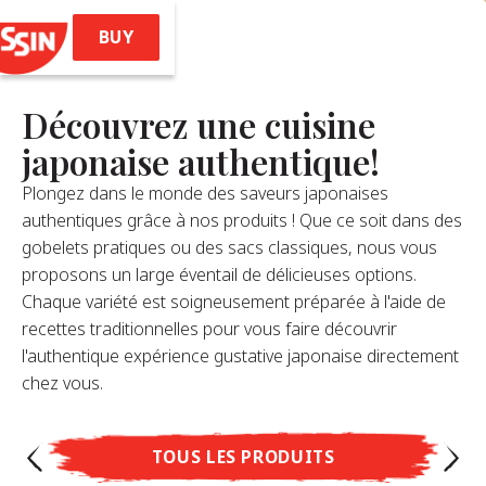
BUY
Découvrez une cuisine
Accueil
japonaise authentique!
Plongez dans le monde des saveurs japonaises
authentiques grâce à nos produits ! Que ce soit dans des
Produits
gobelets pratiques ou des sacs classiques, nous vous
proposons un large éventail de délicieuses options.
les (Style Ramen)
Chaque variété est soigneusement préparée à l'aide de
 Noodles Soba
recettes traditionnelles pour vous faire découvrir
emae Ramen
l'authentique expérience gustative japonaise directement
Soba Bag
chez vous.
issin Ramen
TOUS LES PRODUITS
Recettes