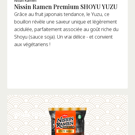
Nissin Ramen
Nissin Ramen Premium SHOYU YUZU
Sesame
Grâce au fruit japonais tendance, le Yuzu, ce
Soy Sauce
Wok / Ramen Style
bouillon révèle une saveur unique et légèrement
Spicy/Chili
acidulée, parfaitement associée au goût riche du
Ramen
Teriyaki
Shoyu (sauce soja). Un vrai délice - et convient
Wok/Soba
aux végétariens !
Yakitori Chicken
Type D'emballage
Bags
BIG Cups
Cups
DÉTAILS
WHERE TO BUY
Préparation