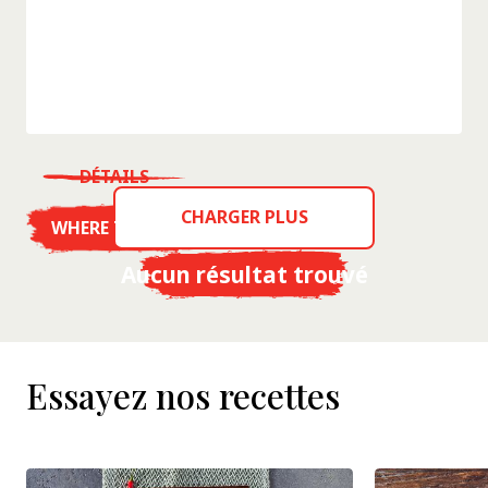
DÉTAILS
CHARGER PLUS
WHERE TO BUY
Aucun résultat trouvé
Essayez nos recettes