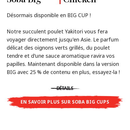
Premium
& Tonkotsu
Notre recommandation: découvrez le goût de
Désormais disponible en BIG CUP !
la Thaïlande avec le poulet rôti thaï Nissin
Nouveau : Shoyu Yuzu, Spicy Miso & Tonkotsu !
Ramen !
Notre succulent poulet Yakitori vous fera
voyager directement jusqu'en Asie. Le parfum
Trois univers de saveurs, un seul objectif : le
Une soupe ramen qui, comme la cuisine
délicat des oignons verts grillés, du poulet
vrai ramen de niveau restaurant – sans le
thaïlandaise elle-même, est synonyme
tendre et d'une sauce aromatique ravira vos
restaurant.
d'équilibre parfait et d'harmonie gustative.
papilles. Maintenant disponible dans la version
Avec Nissin Ramen Premium, découvrez le
La saveur de poulet caramélisé combinée aux
BIG avec 25 % de contenu en plus, essayez-la !
plaisir du ramen japonais comme jamais
arômes d'ail rôti font de cette soupe une
auparavant : acidulé et savoureux avec Shoyu
expérience gustative asiatique authentique.
DÉTAILS
Yuzu, épicé et relevé avec Spicy Miso, ou
crémeux et gourmand avec Tonkotsu. Le goût
EN SAVOIR PLUS SUR SOBA BIG CUPS
DÉTAILS
authentique du restaurant – à savourer chez
vous !
EN SAVOIR PLUS SUR NISSIN RAMEN