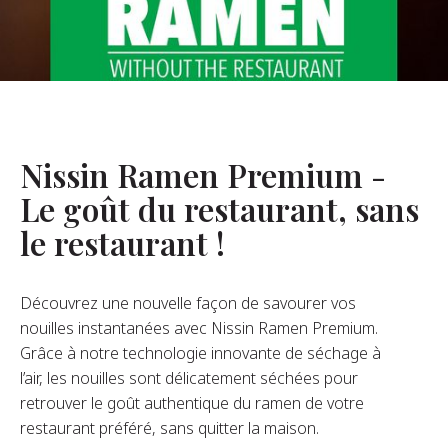
opos De Nous
re Fondateur
tre Histoire
s De L’entreprise
Nissin Ramen Premium -
Durabilité
Le goût du restaurant, sans
le restaurant !
FAQ
Découvrez une nouvelle façon de savourer vos
Contact
nouilles instantanées avec Nissin Ramen Premium.
Grâce à notre technologie innovante de séchage à
l’air, les nouilles sont délicatement séchées pour
retrouver le goût authentique du ramen de votre
restaurant préféré, sans quitter la maison.