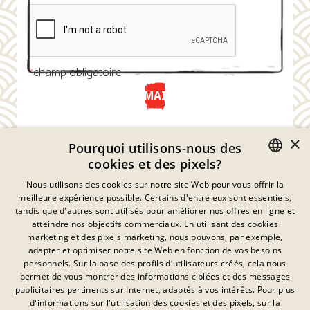
*
champ obligatoire
ENVOYER MAINTENANT
×
Pourquoi utilisons-nous des
cookies et des pixels?
GERMAN
Nous utilisons des cookies sur notre site Web pour vous offrir la
meilleure expérience possible. Certains d'entre eux sont essentiels,
ENGLISH
tandis que d'autres sont utilisés pour améliorer nos offres en ligne et
atteindre nos objectifs commerciaux. En utilisant des cookies
FRENCH
marketing et des pixels marketing, nous pouvons, par exemple,
Déclaration De Confidentialité
adapter et optimiser notre site Web en fonction de vos besoins
DANISH
personnels. Sur la base des profils d'utilisateurs créés, cela nous
Empreinte
SWEDISH
permet de vous montrer des informations ciblées et des messages
Mentions Légales
publicitaires pertinents sur Internet, adaptés à vos intérêts. Pour plus
Contact
HUNGARIAN
d'informations sur l'utilisation des cookies et des pixels, sur la