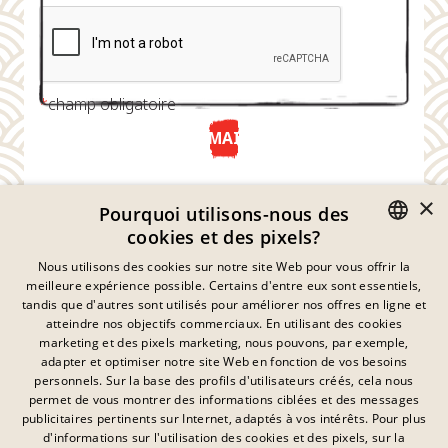
*
champ obligatoire
ENVOYER MAINTENANT
×
Pourquoi utilisons-nous des
cookies et des pixels?
GERMAN
Nous utilisons des cookies sur notre site Web pour vous offrir la
meilleure expérience possible. Certains d'entre eux sont essentiels,
ENGLISH
tandis que d'autres sont utilisés pour améliorer nos offres en ligne et
atteindre nos objectifs commerciaux. En utilisant des cookies
FRENCH
marketing et des pixels marketing, nous pouvons, par exemple,
Déclaration De Confidentialité
adapter et optimiser notre site Web en fonction de vos besoins
DANISH
personnels. Sur la base des profils d'utilisateurs créés, cela nous
Empreinte
SWEDISH
permet de vous montrer des informations ciblées et des messages
Mentions Légales
publicitaires pertinents sur Internet, adaptés à vos intérêts. Pour plus
Contact
HUNGARIAN
d'informations sur l'utilisation des cookies et des pixels, sur la