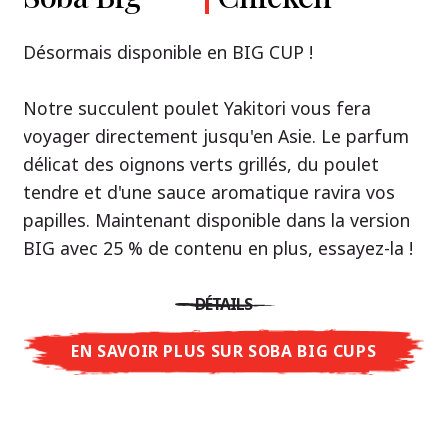
Premium
& Tonkotsu
Notre recommandation: découvrez le goût de
Désormais disponible en BIG CUP !
la Thaïlande avec le poulet rôti thaï Nissin
Nouveau : Shoyu Yuzu, Spicy Miso & Tonkotsu !
Ramen !
Notre succulent poulet Yakitori vous fera
voyager directement jusqu'en Asie. Le parfum
Trois univers de saveurs, un seul objectif : le
Une soupe ramen qui, comme la cuisine
délicat des oignons verts grillés, du poulet
vrai ramen de niveau restaurant – sans le
thaïlandaise elle-même, est synonyme
tendre et d'une sauce aromatique ravira vos
restaurant.
d'équilibre parfait et d'harmonie gustative.
papilles. Maintenant disponible dans la version
Avec Nissin Ramen Premium, découvrez le
La saveur de poulet caramélisé combinée aux
BIG avec 25 % de contenu en plus, essayez-la !
plaisir du ramen japonais comme jamais
arômes d'ail rôti font de cette soupe une
auparavant : acidulé et savoureux avec Shoyu
expérience gustative asiatique authentique.
DÉTAILS
Yuzu, épicé et relevé avec Spicy Miso, ou
crémeux et gourmand avec Tonkotsu. Le goût
EN SAVOIR PLUS SUR SOBA BIG CUPS
DÉTAILS
authentique du restaurant – à savourer chez
vous !
EN SAVOIR PLUS SUR NISSIN RAMEN