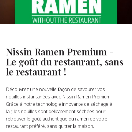
opos De Nous
re Fondateur
tre Histoire
s De L’entreprise
Nissin Ramen Premium -
Durabilité
Le goût du restaurant, sans
le restaurant !
FAQ
Découvrez une nouvelle façon de savourer vos
Contact
nouilles instantanées avec Nissin Ramen Premium.
Grâce à notre technologie innovante de séchage à
l’air, les nouilles sont délicatement séchées pour
retrouver le goût authentique du ramen de votre
restaurant préféré, sans quitter la maison.