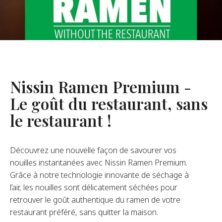
opos De Nous
re Fondateur
tre Histoire
s De L’entreprise
Nissin Ramen Premium -
Durabilité
Le goût du restaurant, sans
le restaurant !
FAQ
Découvrez une nouvelle façon de savourer vos
Contact
nouilles instantanées avec Nissin Ramen Premium.
Grâce à notre technologie innovante de séchage à
l’air, les nouilles sont délicatement séchées pour
retrouver le goût authentique du ramen de votre
restaurant préféré, sans quitter la maison.