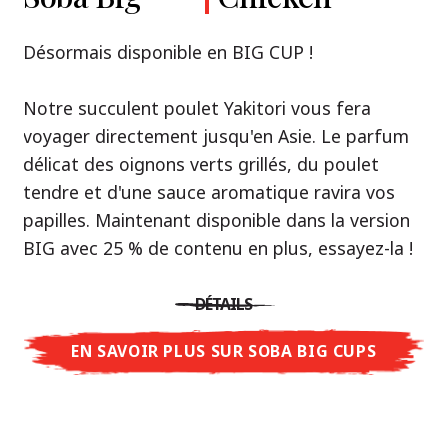
Premium
& Tonkotsu
Notre recommandation: découvrez le goût de
Désormais disponible en BIG CUP !
la Thaïlande avec le poulet rôti thaï Nissin
Nouveau : Shoyu Yuzu, Spicy Miso & Tonkotsu !
Ramen !
Notre succulent poulet Yakitori vous fera
voyager directement jusqu'en Asie. Le parfum
Trois univers de saveurs, un seul objectif : le
Une soupe ramen qui, comme la cuisine
délicat des oignons verts grillés, du poulet
vrai ramen de niveau restaurant – sans le
thaïlandaise elle-même, est synonyme
tendre et d'une sauce aromatique ravira vos
restaurant.
d'équilibre parfait et d'harmonie gustative.
papilles. Maintenant disponible dans la version
Avec Nissin Ramen Premium, découvrez le
La saveur de poulet caramélisé combinée aux
BIG avec 25 % de contenu en plus, essayez-la !
plaisir du ramen japonais comme jamais
arômes d'ail rôti font de cette soupe une
auparavant : acidulé et savoureux avec Shoyu
expérience gustative asiatique authentique.
DÉTAILS
Yuzu, épicé et relevé avec Spicy Miso, ou
crémeux et gourmand avec Tonkotsu. Le goût
EN SAVOIR PLUS SUR SOBA BIG CUPS
DÉTAILS
authentique du restaurant – à savourer chez
vous !
EN SAVOIR PLUS SUR NISSIN RAMEN