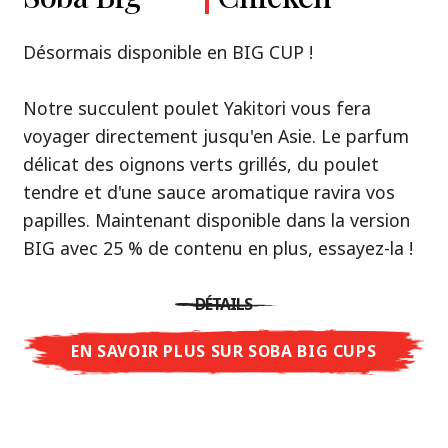
Premium
& Tonkotsu
Notre recommandation: découvrez le goût de
Désormais disponible en BIG CUP !
la Thaïlande avec le poulet rôti thaï Nissin
Nouveau : Shoyu Yuzu, Spicy Miso & Tonkotsu !
Ramen !
Notre succulent poulet Yakitori vous fera
voyager directement jusqu'en Asie. Le parfum
Trois univers de saveurs, un seul objectif : le
Une soupe ramen qui, comme la cuisine
délicat des oignons verts grillés, du poulet
vrai ramen de niveau restaurant – sans le
thaïlandaise elle-même, est synonyme
tendre et d'une sauce aromatique ravira vos
restaurant.
d'équilibre parfait et d'harmonie gustative.
papilles. Maintenant disponible dans la version
Avec Nissin Ramen Premium, découvrez le
La saveur de poulet caramélisé combinée aux
BIG avec 25 % de contenu en plus, essayez-la !
plaisir du ramen japonais comme jamais
arômes d'ail rôti font de cette soupe une
auparavant : acidulé et savoureux avec Shoyu
expérience gustative asiatique authentique.
DÉTAILS
Yuzu, épicé et relevé avec Spicy Miso, ou
crémeux et gourmand avec Tonkotsu. Le goût
EN SAVOIR PLUS SUR SOBA BIG CUPS
DÉTAILS
authentique du restaurant – à savourer chez
vous !
EN SAVOIR PLUS SUR NISSIN RAMEN