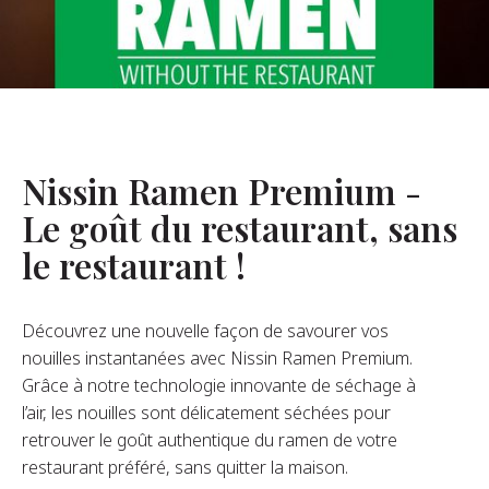
opos De Nous
re Fondateur
tre Histoire
s De L’entreprise
Nissin Ramen Premium -
Durabilité
Le goût du restaurant, sans
le restaurant !
FAQ
Découvrez une nouvelle façon de savourer vos
Contact
nouilles instantanées avec Nissin Ramen Premium.
Grâce à notre technologie innovante de séchage à
l’air, les nouilles sont délicatement séchées pour
retrouver le goût authentique du ramen de votre
restaurant préféré, sans quitter la maison.