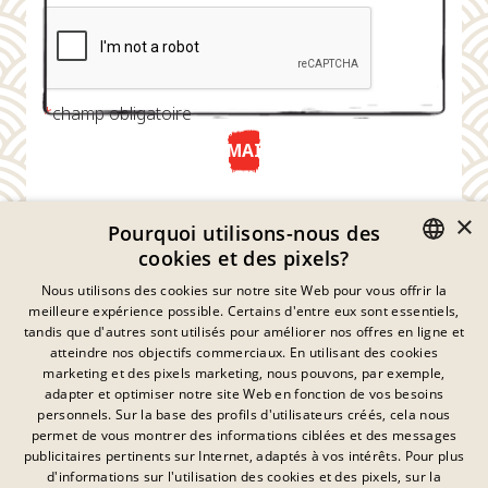
*
champ obligatoire
ENVOYER MAINTENANT
×
Pourquoi utilisons-nous des
cookies et des pixels?
GERMAN
Nous utilisons des cookies sur notre site Web pour vous offrir la
meilleure expérience possible. Certains d'entre eux sont essentiels,
ENGLISH
tandis que d'autres sont utilisés pour améliorer nos offres en ligne et
atteindre nos objectifs commerciaux. En utilisant des cookies
FRENCH
marketing et des pixels marketing, nous pouvons, par exemple,
Déclaration De Confidentialité
adapter et optimiser notre site Web en fonction de vos besoins
DANISH
personnels. Sur la base des profils d'utilisateurs créés, cela nous
Empreinte
SWEDISH
permet de vous montrer des informations ciblées et des messages
Mentions Légales
publicitaires pertinents sur Internet, adaptés à vos intérêts. Pour plus
Contact
HUNGARIAN
d'informations sur l'utilisation des cookies et des pixels, sur la