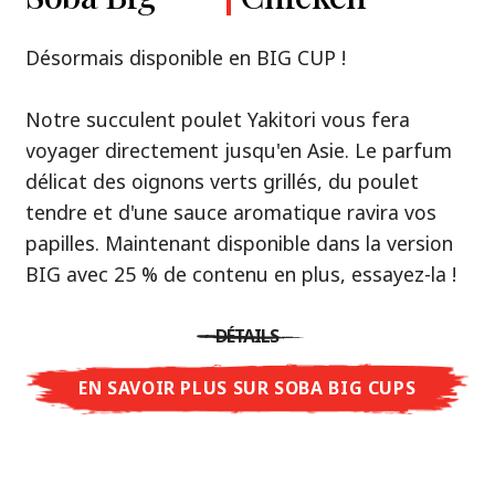
Premium
& Tonkotsu
Notre recommandation: découvrez le goût de
Désormais disponible en BIG CUP !
la Thaïlande avec le poulet rôti thaï Nissin
Nouveau : Shoyu Yuzu, Spicy Miso & Tonkotsu !
Ramen !
Notre succulent poulet Yakitori vous fera
voyager directement jusqu'en Asie. Le parfum
Trois univers de saveurs, un seul objectif : le
Une soupe ramen qui, comme la cuisine
délicat des oignons verts grillés, du poulet
vrai ramen de niveau restaurant – sans le
thaïlandaise elle-même, est synonyme
tendre et d'une sauce aromatique ravira vos
restaurant.
d'équilibre parfait et d'harmonie gustative.
papilles. Maintenant disponible dans la version
Avec Nissin Ramen Premium, découvrez le
La saveur de poulet caramélisé combinée aux
BIG avec 25 % de contenu en plus, essayez-la !
plaisir du ramen japonais comme jamais
arômes d'ail rôti font de cette soupe une
auparavant : acidulé et savoureux avec Shoyu
expérience gustative asiatique authentique.
DÉTAILS
Yuzu, épicé et relevé avec Spicy Miso, ou
crémeux et gourmand avec Tonkotsu. Le goût
EN SAVOIR PLUS SUR SOBA BIG CUPS
DÉTAILS
authentique du restaurant – à savourer chez
vous !
EN SAVOIR PLUS SUR NISSIN RAMEN