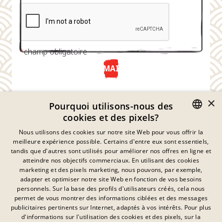
*
champ obligatoire
ENVOYER MAINTENANT
×
Pourquoi utilisons-nous des
cookies et des pixels?
GERMAN
Nous utilisons des cookies sur notre site Web pour vous offrir la
meilleure expérience possible. Certains d'entre eux sont essentiels,
ENGLISH
tandis que d'autres sont utilisés pour améliorer nos offres en ligne et
atteindre nos objectifs commerciaux. En utilisant des cookies
FRENCH
marketing et des pixels marketing, nous pouvons, par exemple,
Déclaration De Confidentialité
adapter et optimiser notre site Web en fonction de vos besoins
DANISH
personnels. Sur la base des profils d'utilisateurs créés, cela nous
Empreinte
SWEDISH
permet de vous montrer des informations ciblées et des messages
Mentions Légales
publicitaires pertinents sur Internet, adaptés à vos intérêts. Pour plus
Contact
HUNGARIAN
d'informations sur l'utilisation des cookies et des pixels, sur la