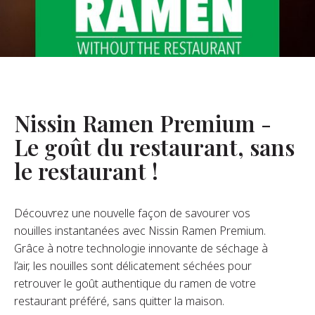
opos De Nous
re Fondateur
tre Histoire
s De L’entreprise
Nissin Ramen Premium -
Durabilité
Le goût du restaurant, sans
le restaurant !
FAQ
Découvrez une nouvelle façon de savourer vos
Contact
nouilles instantanées avec Nissin Ramen Premium.
Grâce à notre technologie innovante de séchage à
l’air, les nouilles sont délicatement séchées pour
retrouver le goût authentique du ramen de votre
restaurant préféré, sans quitter la maison.